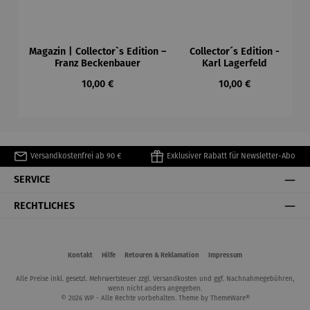
Magazin | Collector`s Edition –
Collector´s Edition -
Franz Beckenbauer
Karl Lagerfeld
Regulärer Preis:
Regulärer Preis:
10,00 €
10,00 €
Versandkostenfrei ab 90 €
Exklusiver Rabatt für Newsletter-Abo
SERVICE
RECHTLICHES
Kontakt
Hilfe
Retouren & Reklamation
Impressum
Alle Preise inkl. gesetzl. Mehrwertsteuer zzgl.
Versandkosten
und ggf. Nachnahmegebühren,
wenn nicht anders angegeben.
© 2026 WP - Alle Rechte vorbehalten. Theme by
ThemeWare®