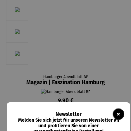
Hamburger Abendblatt BP
Magazin | Faszination Hamburg
9,90 €
8,00 €
Abo-Vorteilspreis
×
Newsletter
Melden Sie sich jetzt für unseren Newsletter an
Preise inkl. MwSt. zzgl. Versandkosten
und profitieren Sie von einer