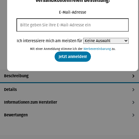
versandkostenfreien Bestellung!
Lieferzeit: 2-4 Tage
E-Mail-Adresse
auswählen
Artikelauswahl
E-Paper
Magazin
In den Warenkorb
Ich interessiere mich am meisten für
Mit einer Anmeldung stimme ich der
Werbevereinbarung
zu.
Jetzt anmelden!
Beschreibung
Details
Informationen zum Hersteller
Bewertungen