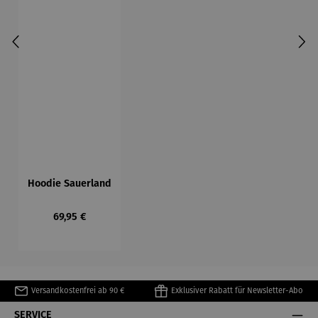
Hoodie Sauerland
Regulärer Preis:
69,95 €
Versandkostenfrei ab 90 €
Exklusiver Rabatt für Newsletter-Abo
SERVICE