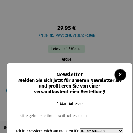
29,95 €
Preise inkl. MwSt. zzgl. Versandkosten
Lieferzeit: 1-2 Wochen
auswählen
Größe
2XL
3XL
4XL
5XL
L
M
S
XL
XS
×
Newsletter
XXS
Melden Sie sich jetzt für unseren Newsletter an
und profitieren Sie von einer
In den Warenkorb
versandkostenfreien Bestellung!
E-Mail-Adresse
Beschreibung
Ich interessiere mich am meisten für