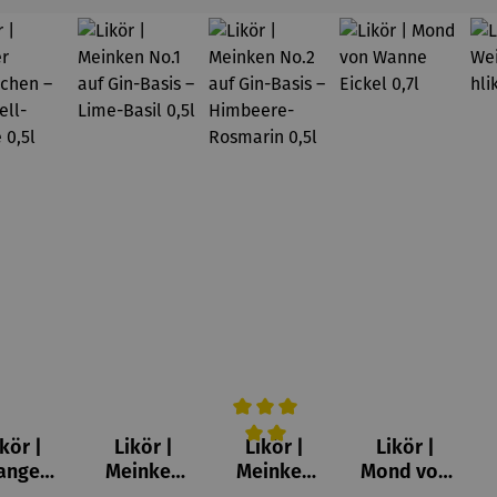
kör |
Likör |
Likör |
Likör |
Durchschnittliche Bewertung von 
anger
Meinken
Meinken
Mond von
kerche
No.1 auf
No.2 auf
Wanne