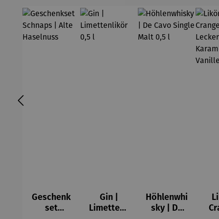
Geschenk
Gin |
Höhlenwhi
Li
set
Limettenli
sky | De
Cr
Schnaps |
kör 0,5 l
Cavo
Lec