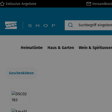
Exklusive Angebote
Versandkost
springen
Zur Hauptnavigation springen
Heimatliebe
Haus & Garten
Wein & Spirituose
Geschenkideen
Bildergalerie überspringen