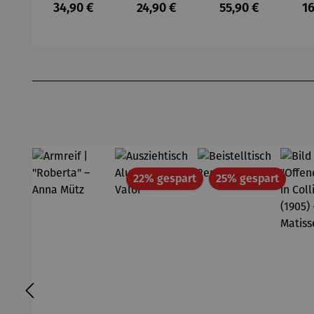
Regulärer Preis:
Regulärer Preis:
Regulärer Preis:
Re
34,90 €
24,90 €
55,90 €
16
Alte
Single
Haselnuss
Malt 0,5 l
Kar
Vani
Produktgalerie überspringen
Rabatt
Rabatt
22% gespart
25% gespart