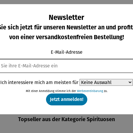
Newsletter
ie sich jetzt für unseren Newsletter an und profit
von einer versandkostenfreien Bestellung!
E-Mail-Adresse
ampagn
Eiskugel |
Eiskühler
Korkenzie
kühler
Collins
FROID
her mit
IZZA
integriert
gulärer Preis:
Regulärer Preis:
Regulärer Preis:
Regulärer Pre
9,00 €
24,90 €
169,00 €
37,95 €
em
Kapselsch
Ich interessiere mich am meisten für
neider |
Mit einer Anmeldung stimme ich der
Werbevereinbarung
zu.
VINOSO
Jetzt anmelden!
Topseller aus der Kategorie Spirituosen