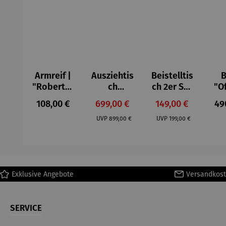
Armreif |
Ausziehtis
Beistelltis
B
"Roberta"
ch
ch 2er Set
"O
– Anna
Aluminium
– Dalias
Fen
Regulärer Preis:
Verkaufspreis:
Verkaufspreis:
Reg
108,00 €
699,00 €
149,00 €
49
Mütz
– Valor
Col
Regulärer Preis:
Regulärer Preis:
(1
UVP
899,00 €
UVP
199,00 €
H
Ma
Exklusive Angebote
Versandkost
SERVICE