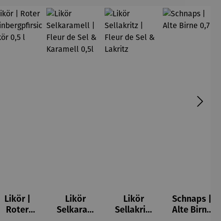
Likör |
Likör
Likör
Schnaps |
5 von 5 Sternen
Roter
Selkaram
Sellakritz
Alte Birne
Weinberg
ell | Fleur
| Fleur de
0,7 l