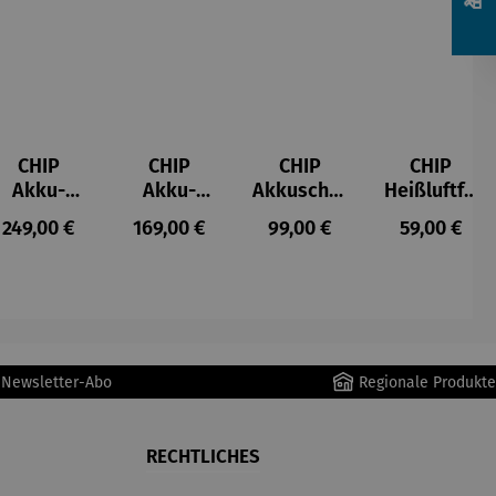
CHIP
CHIP
CHIP
CHIP
Akku-
Akku-
Akkuschra
Heißluftfri
Staubsau
Staubsau
uber
tteuse
s:
Regulärer Preis:
Regulärer Preis:
Regulärer Preis:
Regulärer P
249,00 €
169,00 €
99,00 €
59,00 €
ger
ger DS02
AutoClean
r Newsletter-Abo
Regionale Produkte
RECHTLICHES