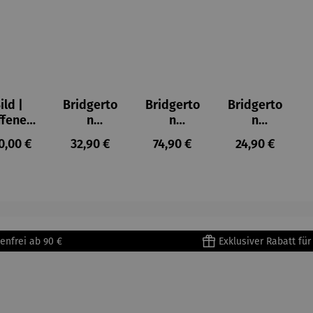
ild |
Bridgerto
Bridgerto
Bridgerto
ffenes
n
n
n
ster in
Espresso
Espressot
Zuckerdo
ulärer Preis:
Regulärer Preis:
Regulärer Preis:
Regulärer Prei
0,00 €
32,90 €
74,90 €
24,90 €
lioure"
becher
assen Set
se aus
905) -
aus
| 4 Tassen
Porzellan
enri
Porzellan
&
tisse
| 4er Set
Untertass
en mit
Metallges
enfrei ab 90 €
Exklusiver Rabatt fü
tell