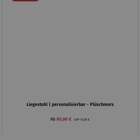
Liegestuhl | personalisierbar - Plüschmors
Verkaufspreis:
Regulärer Preis:
Ab
65,00 €
UVP
75,00 €