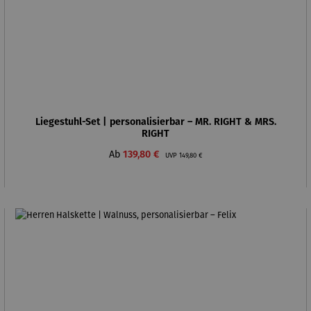
Liegestuhl-Set | personalisierbar – MR. RIGHT & MRS.
RIGHT
Verkaufspreis:
Regulärer Preis:
Ab
139,80 €
UVP
149,80 €