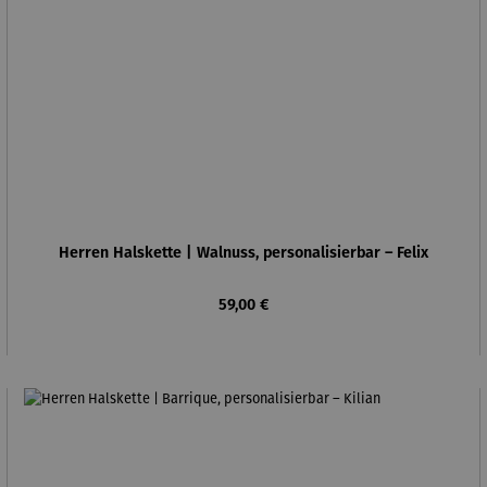
Herren Halskette | Walnuss, personalisierbar – Felix
Regulärer Preis:
59,00 €