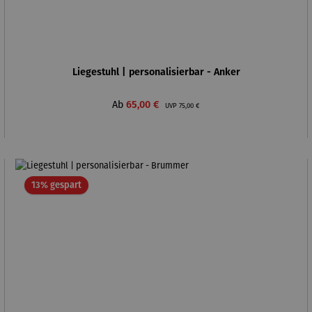
Liegestuhl | personalisierbar - Anker
Verkaufspreis:
Regulärer Preis:
Ab
65,00 €
UVP
75,00 €
Rabatt
13% gespart