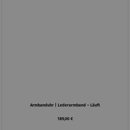
Armbanduhr | Lederarmband – Läuft
Regulärer Preis:
189,00 €