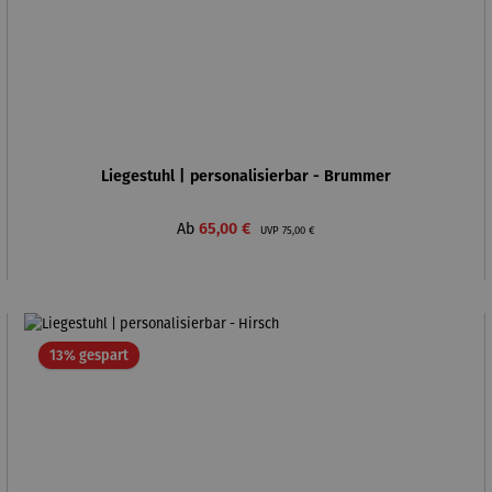
Liegestuhl | personalisierbar - Brummer
Verkaufspreis:
Regulärer Preis:
Ab
65,00 €
UVP
75,00 €
Rabatt
13% gespart