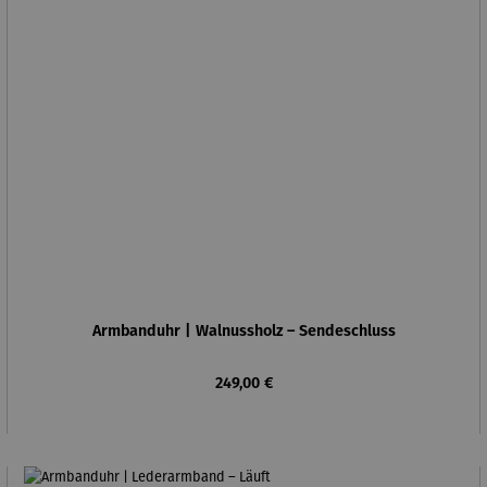
Armbanduhr | Walnussholz – Sendeschluss
Regulärer Preis:
249,00 €