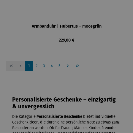
Armbanduhr | Hubertus – moosgrün
Regulärer Preis:
229,00 €
Seite
Seite
Seite
Seite
Seite
1
2
3
4
5
Personalisierte Geschenke – einzigartig
& unvergesslich
Die Kategorie
Personalisierte Geschenke
bietet individuelle
Geschenkideen, die durch eine persönliche Note zu etwas ganz
Besonderem werden. Ob für Frauen, Männer, Kinder, Freunde