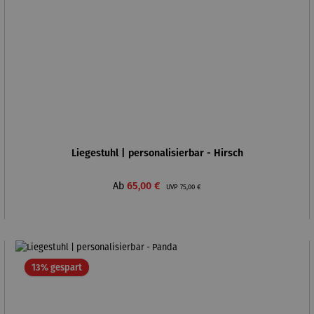
Liegestuhl | personalisierbar - Hirsch
Verkaufspreis:
Regulärer Preis:
Ab
65,00 €
UVP
75,00 €
Rabatt
13% gespart