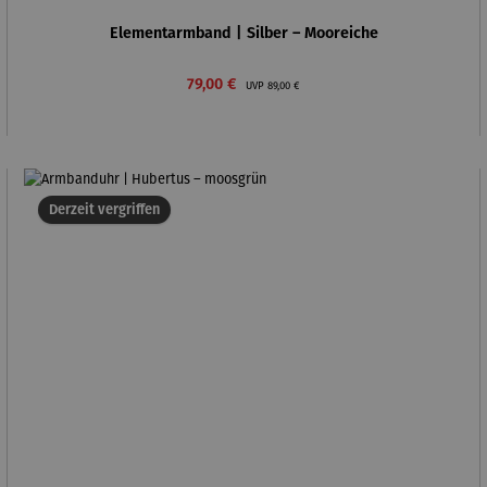
Elementarmband | Silber – Mooreiche
Verkaufspreis:
Regulärer Preis:
79,00 €
UVP
89,00 €
Derzeit vergriffen