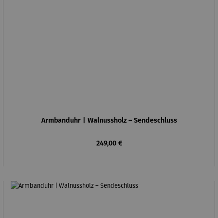
Armbanduhr | Walnussholz – Sendeschluss
Regulärer Preis:
249,00 €