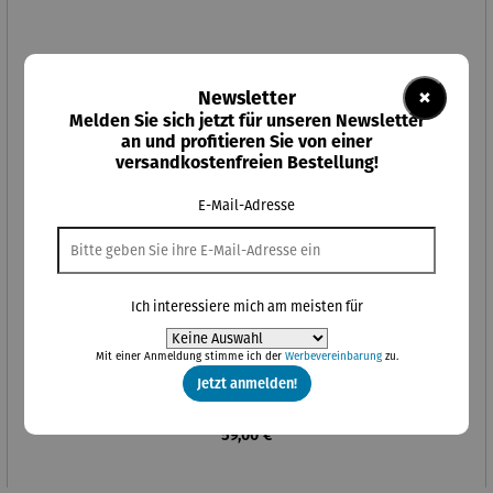
×
Newsletter
Melden Sie sich jetzt für unseren Newsletter
an und profitieren Sie von einer
versandkostenfreien Bestellung!
E-Mail-Adresse
Ich interessiere mich am meisten für
Mit einer Anmeldung stimme ich der
Werbevereinbarung
zu.
Herren Halskette | Walnuss, personalisierbar – Julius
Jetzt anmelden!
Regulärer Preis:
59,00 €