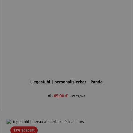
Liegestuhl | personalisierbar - Panda
Verkaufspreis:
Regulärer Preis:
Ab
65,00 €
UVP
75,00 €
Rabatt
13% gespart