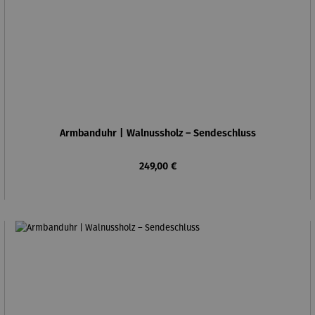
Armbanduhr | Walnussholz – Sendeschluss
Regulärer Preis:
249,00 €