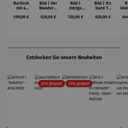
Bartisch
Bild | Der
Bild |
Bild | It's
B
mit 4
Wanderer
Intrige
Hard To
Und
Stühlen –
über dem
(2021) –
Be Rich
Wh
Regulärer Preis:
Regulärer Preis:
Regulärer Preis:
Regulärer Preis:
Reg
599,00 €
520,00 €
720,00 €
620,00 €
64
Capua
Nebelmee
Lana Frey
(2023) –
r (1818) -
Michael
My
Caspar
Pfannsch
(2
David
midt
Lan
Friedrich
Produktgalerie überspringen
Entdecken Sie unsere Neuheiten
Rabatt
Rabatt
22% gespart
25% gespart