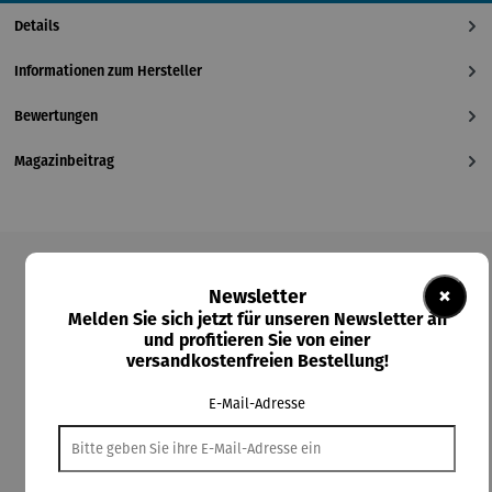
Details
Informationen zum Hersteller
Bewertungen
Magazinbeitrag
Produktgalerie überspringen
×
Newsletter
Melden Sie sich jetzt für unseren Newsletter an
Kunden kauften auch
und profitieren Sie von einer
versandkostenfreien Bestellung!
E-Mail-Adresse