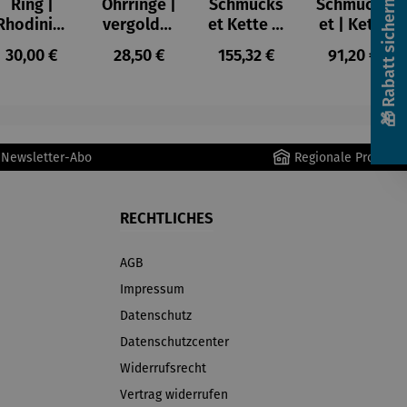
🎁 Rabatt sichern! 🎁
Ring |
Ohrringe |
Schmucks
Schmucks
Rhodinier
vergoldet
et Kette &
et | Kette
t | 03
| 01
Ohrringe |
& Ring &
s:
Regulärer Preis:
Regulärer Preis:
Regulärer Preis:
Regulärer P
30,00 €
28,50 €
155,32 €
91,20 €
Bohemia
Bohemia
Rhodinier
Ohrringe
lila
blau
t | 01
blau –
Bohemia
India
pink
Antik
r Newsletter-Abo
Regionale Produkte
RECHTLICHES
AGB
Impressum
Datenschutz
Datenschutzcenter
Widerrufsrecht
Vertrag widerrufen