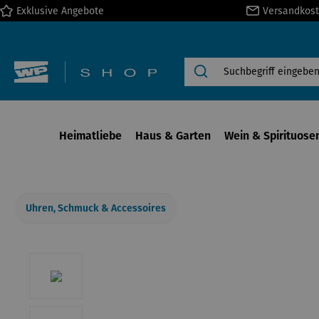
Exklusive Angebote
Versandkost
springen
Zur Hauptnavigation springen
Heimatliebe
Haus & Garten
Wein & Spirituose
Uhren, Schmuck & Accessoires
Bildergalerie überspringen