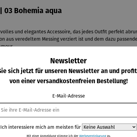
 | 03 Bohemia aqua
volles und elegantes Accessoire, das jedes Outfit perfekt abrun
 aus veredeltem Messing verziert ist und dem dazu passendem 
amour.
Newsletter
igen Materialien machen dieses Schmuckset zu einem langlebig
 aus der Serie Bohemia aqua sind immer ein Hingucker.
ie sich jetzt für unseren Newsletter an und profit
von einer versandkostenfreien Bestellung!
e oder als luxuriöse Ergänzung zu jedem Outfit.
E-Mail-Adresse
Ich interessiere mich am meisten für
Mit einer Anmeldung stimme ich der
Werbevereinbarung
zu.