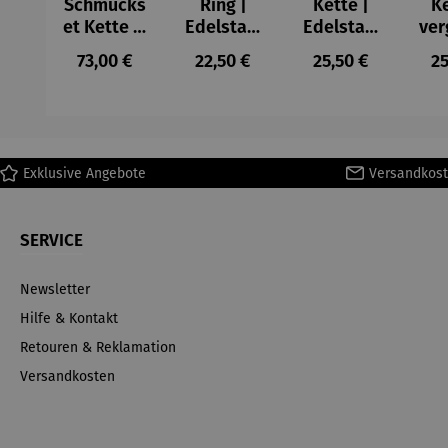
Schmucks
Ring |
Kette |
Ke
et Kette &
Edelstahl
Edelstahl
ver
Ring &
| Bohemia
| 03
Regulärer Preis:
Regulärer Preis:
Regulärer Preis:
Re
73,00 €
22,50 €
25,50 €
25
Ohrringe |
aqua
Bohemia
Bo
Edelstahl
aqua
| 03
Bohemia
aqua
Exklusive Angebote
Versandkost
SERVICE
Newsletter
Hilfe & Kontakt
Retouren & Reklamation
Versandkosten