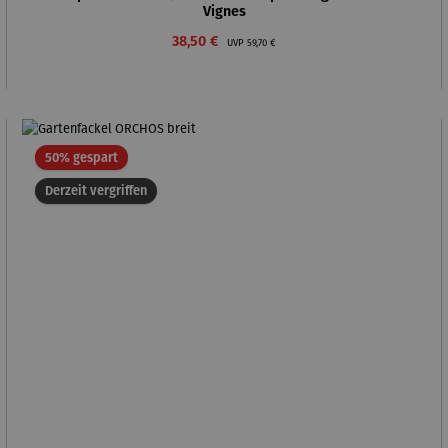
Vignes
Verkaufspreis:
Regulärer Preis:
38,50 €
UVP
59,70 €
Rabatt
50% gespart
Derzeit vergriffen