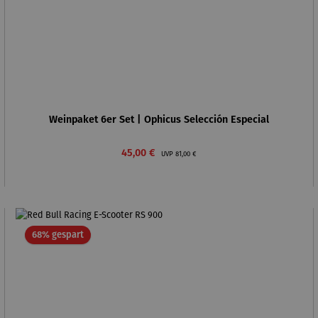
Weinpaket 6er Set | Ophicus Selección Especial
Verkaufspreis:
Regulärer Preis:
45,00 €
UVP
81,00 €
Rabatt
68% gespart