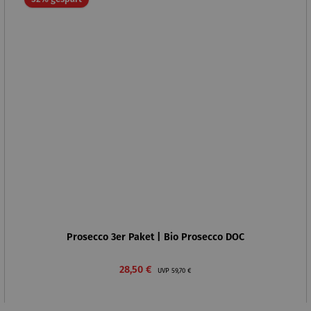
Prosecco 3er Paket | Bio Prosecco DOC
Verkaufspreis:
Regulärer Preis:
28,50 €
UVP
59,70 €