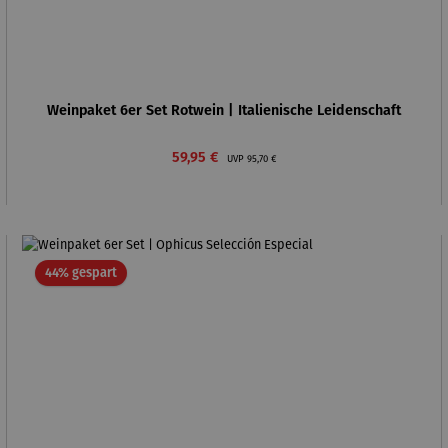
Weinpaket 6er Set Rotwein | Italienische Leidenschaft
Verkaufspreis:
Regulärer Preis:
59,95 €
UVP
95,70 €
Rabatt
44% gespart