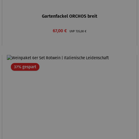
Gartenfackel ORCHOS breit
Verkaufspreis:
Regulärer Preis:
67,00 €
UVP
135,00 €
Rabatt
37% gespart