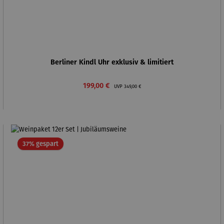
Berliner Kindl Uhr exklusiv & limitiert
Verkaufspreis:
Regulärer Preis:
199,00 €
UVP
349,00 €
Rabatt
37% gespart