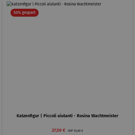
Rabatt
50% gespart
Katzenfigur | Piccoli aiutanti - Rosina Wachtmeister
Verkaufspreis:
Regulärer Preis:
27,50 €
UVP
55,00 €