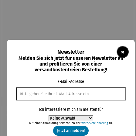
×
Newsletter
Melden Sie sich jetzt für unseren Newsletter an
und profitieren Sie von einer
Red Bull Racing E-Scooter RS 900
versandkostenfreien Bestellung!
E-Mail-Adresse
Verkaufspreis:
Regulärer Preis:
349,00 €
UVP
1.099,00 €
Ich interessiere mich am meisten für
Rabatt
40% gespart
Mit einer Anmeldung stimme ich der
Werbevereinbarung
zu.
Jetzt anmelden!