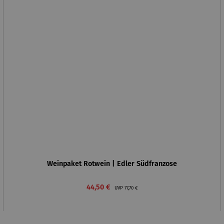
Weinpaket Rotwein | Edler Südfranzose
Verkaufspreis:
Regulärer Preis:
44,50 €
UVP
77,70 €