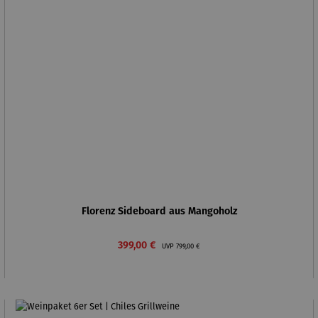
Florenz Sideboard aus Mangoholz
Verkaufspreis:
Regulärer Preis:
399,00 €
UVP
799,00 €