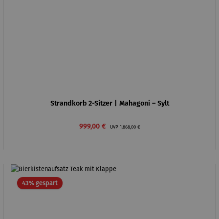
Strandkorb 2-Sitzer | Mahagoni – Sylt
Verkaufspreis:
Regulärer Preis:
999,00 €
UVP
1.868,00 €
Rabatt
43% gespart