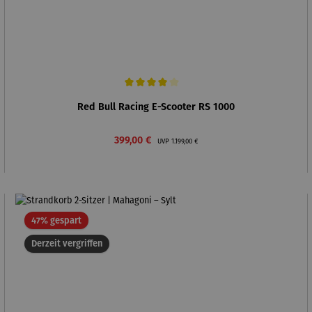
Durchschnittliche Bewertung von 4 von 5 Sternen
Red Bull Racing E-Scooter RS 1000
Verkaufspreis:
Regulärer Preis:
399,00 €
UVP
1.199,00 €
Rabatt
47% gespart
Derzeit vergriffen