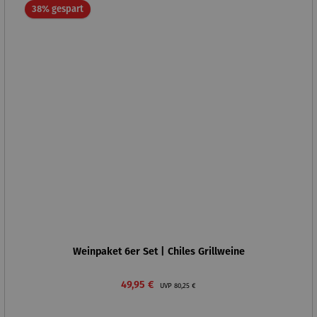
Rabatt
38% gespart
Weinpaket 6er Set | Chiles Grillweine
Verkaufspreis:
Regulärer Preis:
49,95 €
UVP
80,25 €