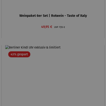
Weinpaket 6er Set | Rotwein - Taste of Italy
Verkaufspreis:
Regulärer Preis:
49,95 €
UVP
77,10 €
Rabatt
43% gespart