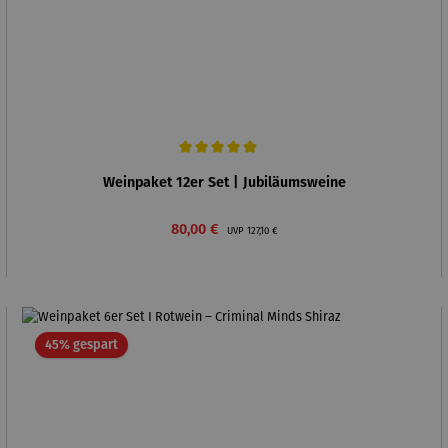
Durchschnittliche Bewertung von 5 von 5 Sternen
Weinpaket 12er Set | Jubiläumsweine
Verkaufspreis:
Regulärer Preis:
80,00 €
UVP
127,10 €
Rabatt
45% gespart