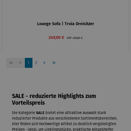
Lounge Sofa | Troia Dreisitzer
Verkaufspreis:
Regulärer Preis:
249,00 €
UVP
499,00 €
Seite
Seite
1
2
SALE - reduzierte Highlights zum
Vorteilspreis
Die Kategorie
SALE
bietet eine attraktive Auswahl stark
reduzierter Produkte aus verschiedenen Sortimentsbereichen.
Hier finden sich hochwertige Artikel zu deutlich vergünstigten
Preisen - ideal, um Lieblingsstücke, praktische Alltagshelfer