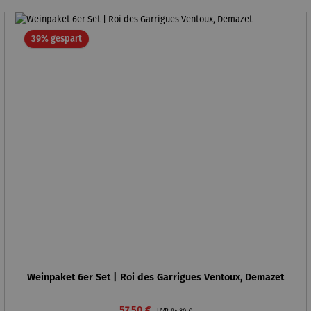
Rabatt
39% gespart
Weinpaket 6er Set | Roi des Garrigues Ventoux, Demazet
Verkaufspreis:
Regulärer Preis:
57,50 €
UVP
94,80 €