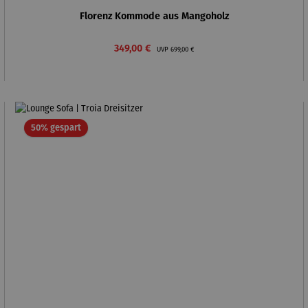
Florenz Kommode aus Mangoholz
Verkaufspreis:
Regulärer Preis:
349,00 €
UVP
699,00 €
Rabatt
50% gespart