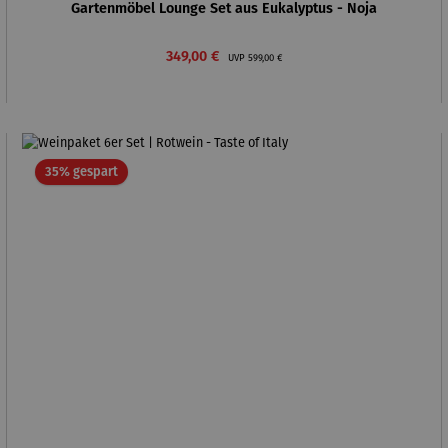
Gartenmöbel Lounge Set aus Eukalyptus - Noja
Verkaufspreis:
Regulärer Preis:
349,00 €
UVP
599,00 €
Rabatt
35% gespart