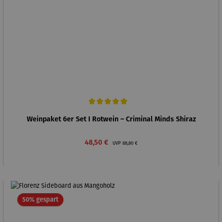
Durchschnittliche Bewertung von 5 von 5 Sternen
Weinpaket 6er Set I Rotwein – Criminal Minds Shiraz
Verkaufspreis:
Regulärer Preis:
48,50 €
UVP
88,80 €
Rabatt
50% gespart