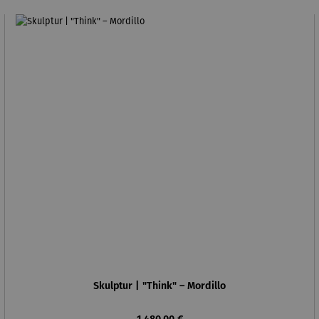
Skulptur | "Think" – Mordillo
Regulärer Preis: