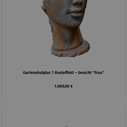
Gartenskulptur | Rosteffekt – Gesicht "Frau"
Regulärer Preis:
1.069,00 €