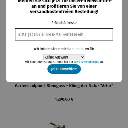
Melden Sie sich jetzt für unseren Newsletter
an und profitieren Sie von einer
versandkostenfreien Bestellung!
E-Mail-Adresse
Ich interessiere mich am meisten für
Mit einer Anmeldung stimme ich der
Werbevereinbarung
zu.
Jetzt anmelden!
Gartenskulptur | Steinguss – König der Natur "Artur"
Regulärer Preis:
1.298,00 €