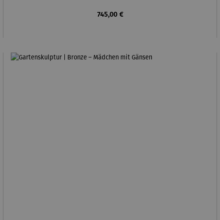
Regulärer Preis:
745,00 €