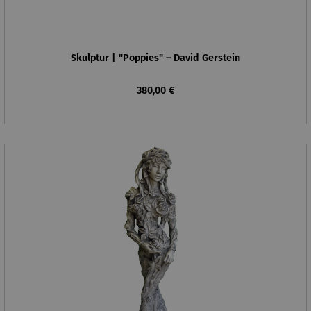
Skulptur | "Poppies" – David Gerstein
Regulärer Preis:
380,00 €