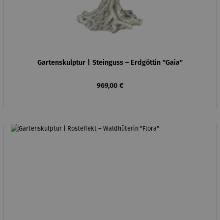
Gartenskulptur | Steinguss – Erdgöttin "Gaia"
Regulärer Preis:
969,00 €