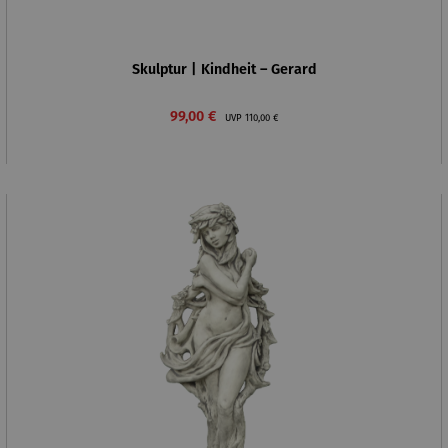
Skulptur | Kindheit – Gerard
Verkaufspreis:
Regulärer Preis:
99,00 €
UVP
110,00 €