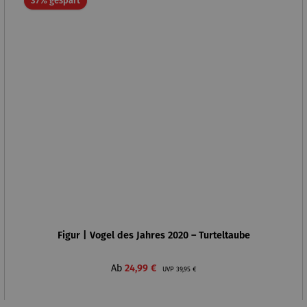
37% gespart
Figur | Vogel des Jahres 2020 – Turteltaube
Verkaufspreis:
Regulärer Preis:
Ab
24,99 €
UVP
39,95 €