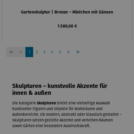
Gartenskulptur | Bronze – Mädchen mit Gänsen
Regulärer Preis:
1.580,00 €
Seite
Seite
Seite
Seite
Seite
1
2
3
4
5
Skulpturen – kunstvolle Akzente für
innen & außen
Die Kategorie
Skulpturen
bietet eine vielseitige Auswahl
kunstvoller Figuren und Objekte für Wohnräume und
Außenbereiche. Ob modern, abstrakt oder klassisch gestaltet –
Skulpturen setzen gezielte Akzente und verleihen Räumen
sowie Gärten eine besondere Ausdruckskraft.