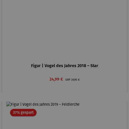
Figur | Vogel des Jahres 2018 – Star
Verkaufspreis:
Regulärer Preis:
24,99 €
UVP
39,95 €
Rabatt
37% gespart