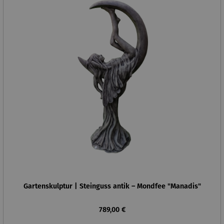
Gartenskulptur | Steinguss antik – Mondfee "Manadis"
Regulärer Preis:
789,00 €