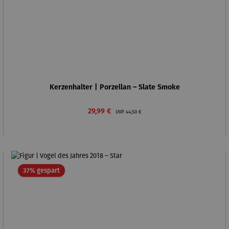
Kerzenhalter | Porzellan – Slate Smoke
Verkaufspreis:
Regulärer Preis:
29,99 €
UVP
44,50 €
Rabatt
37% gespart