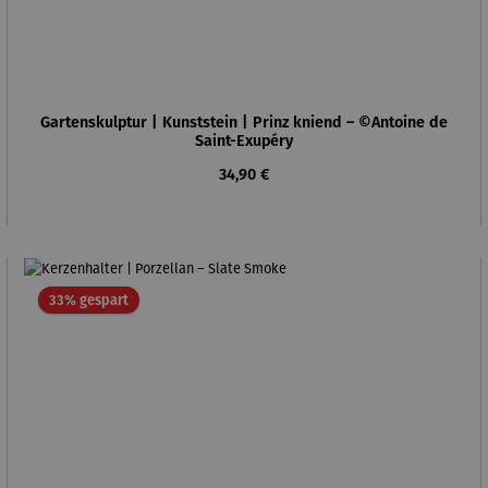
Gartenskulptur | Kunststein | Prinz kniend – ©Antoine de
Saint-Exupéry
Regulärer Preis:
34,90 €
Rabatt
33% gespart