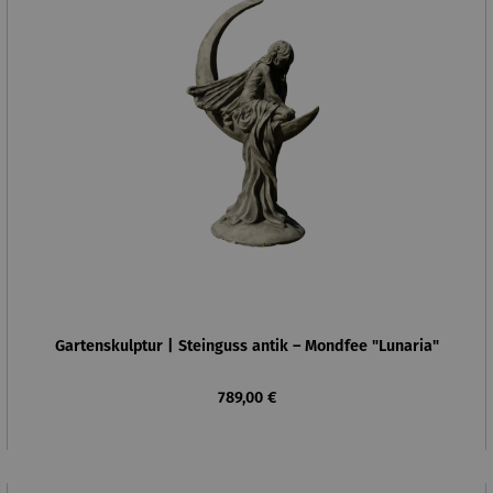
Gartenskulptur | Steinguss antik – Mondfee "Lunaria"
Regulärer Preis:
789,00 €