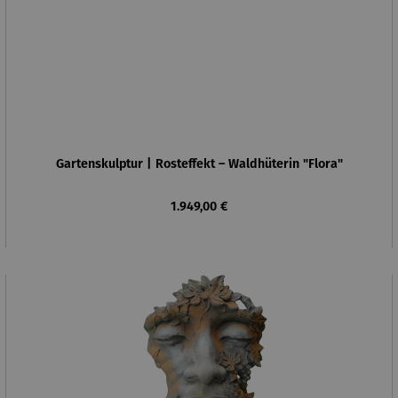
Gartenskulptur | Rosteffekt – Waldhüterin "Flora"
Regulärer Preis:
1.949,00 €