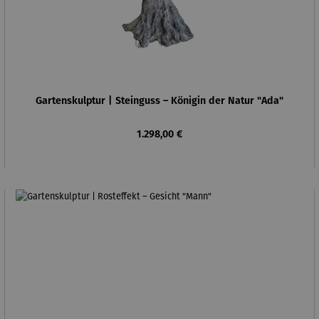
Gartenskulptur | Steinguss – Königin der Natur "Ada"
Regulärer Preis:
1.298,00 €