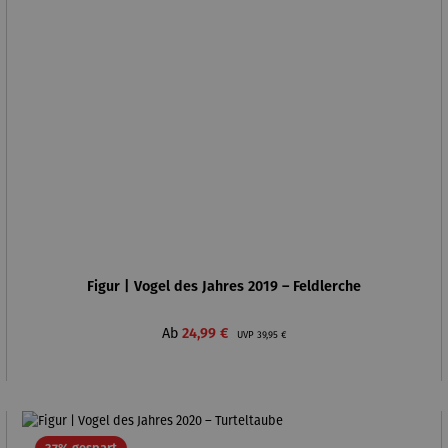
Figur | Vogel des Jahres 2019 – Feldlerche
Verkaufspreis:
Regulärer Preis:
Ab
24,99 €
UVP
39,95 €
Rabatt