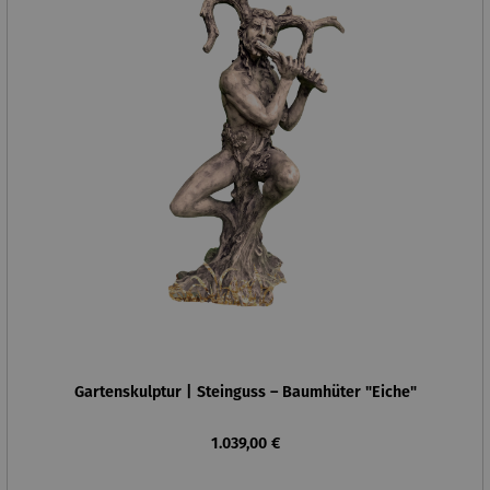
Gartenskulptur | Steinguss – Baumhüter "Eiche"
Regulärer Preis:
1.039,00 €