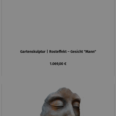
Gartenskulptur | Rosteffekt – Gesicht "Mann"
Regulärer Preis:
1.069,00 €