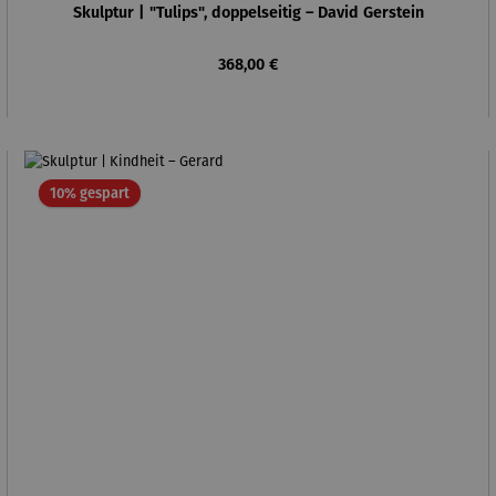
Skulptur | "Tulips", doppelseitig – David Gerstein
Regulärer Preis:
368,00 €
Rabatt
10% gespart