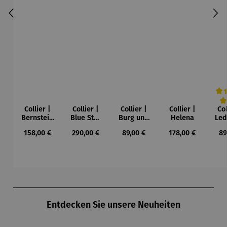
Collier |
Collier |
Collier |
Collier |
Col
Durc
Bernstein
Blue Star
Burg und
Helena
Led
– Sonne,
– Petra
Sonne –
Regulärer Preis:
Regulärer Preis:
Regulärer Preis:
Regulärer Preis:
Re
158,00 €
290,00 €
89,00 €
178,00 €
89
Mond und
Waszak
Paul Klee
Leb
Sterne
u
Gu
K
Produktgalerie überspringen
Entdecken Sie unsere Neuheiten