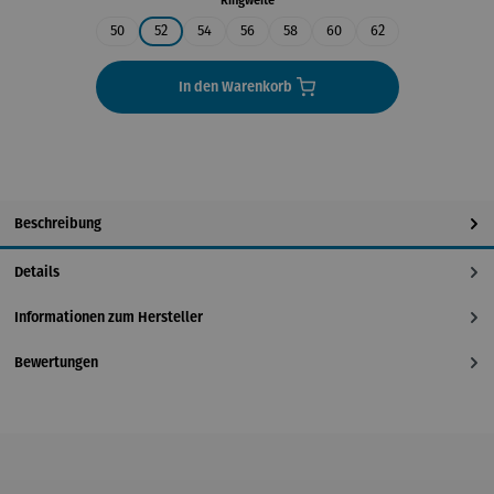
Ringweite
50
52
54
56
58
60
62
In den Warenkorb
Beschreibung
Details
Informationen zum Hersteller
Bewertungen
Produktgalerie überspringen