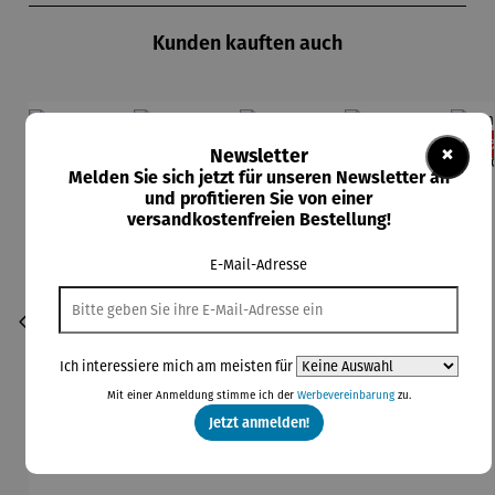
Kunden kauften auch
Rabatt
Rabatt
Rabatt
Rabatt
11% gespart
13% gespart
13% gespart
11% gespart
13
×
Newsletter
Melden Sie sich jetzt für unseren Newsletter an
und profitieren Sie von einer
versandkostenfreien Bestellung!
E-Mail-Adresse
Ich interessiere mich am meisten für
Mit einer Anmeldung stimme ich der
Werbevereinbarung
zu.
Jetzt anmelden!