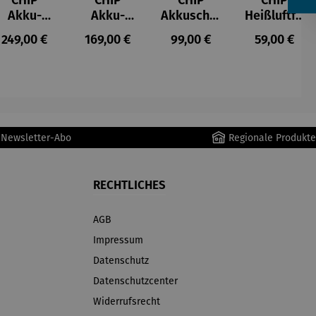
CHIP
CHIP
CHIP
CHIP
Akku-
Akku-
Akkuschra
Heißluftfri
Staubsau
Staubsau
uber
tteuse
s:
Regulärer Preis:
Regulärer Preis:
Regulärer Preis:
Regulärer P
249,00 €
169,00 €
99,00 €
59,00 €
ger
ger DS02
AutoClean
r Newsletter-Abo
Regionale Produkte
RECHTLICHES
AGB
Impressum
Datenschutz
Datenschutzcenter
Widerrufsrecht