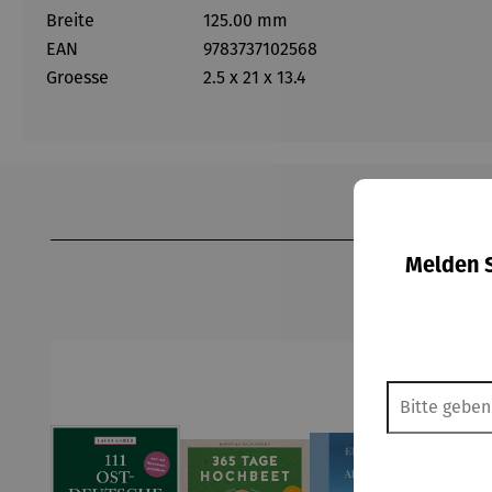
Breite
125.00 mm
EAN
9783737102568
Groesse
2.5 x 21 x 13.4
Produktgalerie überspringen
Melden S