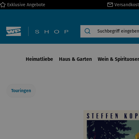
Exklusive Angebote
Versandkost
springen
Zur Hauptnavigation springen
Heimatliebe
Haus & Garten
Wein & Spirituose
Touringen
Bildergalerie überspringen