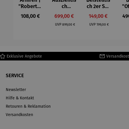
Armreif |
Ausziehtis
Beistelltis
B
"Roberta"
ch
ch 2er Set
"O
– Anna
Aluminium
– Dalias
Fen
Regulärer Preis:
Verkaufspreis:
Verkaufspreis:
Reg
108,00 €
699,00 €
149,00 €
49
Mütz
– Valor
Col
Regulärer Preis:
Regulärer Preis:
(1
UVP
899,00 €
UVP
199,00 €
H
Ma
Exklusive Angebote
Versandkost
SERVICE
Newsletter
Hilfe & Kontakt
Retouren & Reklamation
Versandkosten