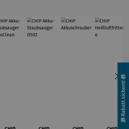
Sprossen
und Co.
auch bei
dir zu
Hause. Wir
mögen's
nachhaltig
: Mit
Regrow-
Projekten
🎁 Rabatt sichern! 🎁