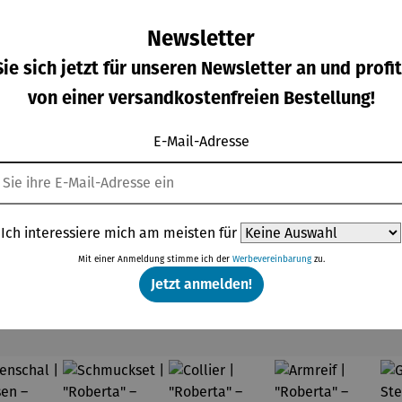
Newsletter
ie sich jetzt für unseren Newsletter an und profit
von einer versandkostenfreien Bestellung!
Heizdecke mit
Heizkissen mit
Wärmeki
E-Mail-Adresse
bschaltautomatik 10
Abschaltautom
n mit H
Heizstufen
atik
Pad
Verkaufspreis:
Verkaufspreis:
Regulä
56,99 €
Regulärer Preis:
26,99 €
Regulärer Preis:
39,95 
UVP
74,99 €
UVP
29,99 €
Ich interessiere mich am meisten für
Mit einer Anmeldung stimme ich der
Werbevereinbarung
zu.
Jetzt anmelden!
Unsere Topseller