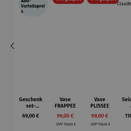
Abo-
Vorteilsprei
s
Geschenk
Vase
Vase
Sei
set-
FRAPPEE
PLISSEE
Proviantki
Se
Regulärer Preis:
Verkaufspreis:
Verkaufspreis:
Re
69,00 €
99,00 €
99,00 €
11
ste
– 
Regulärer Preis:
Regulärer Preis:
M
UVP
119,00 €
UVP
119,00 €