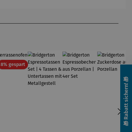
att
Rabatt
8% gespart
🎁 Rabatt sichern! 🎁