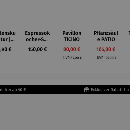
tensku
Espressok
Pavillon
Pflanzsäul
ptur |
ocher-Set
TICINO
e PATIO
ststei
7-tlg. |
gulärer Preis:
Regulärer Preis:
Verkaufspreis:
Verkaufspreis:
,90 €
150,00 €
80,00 €
165,00 €
 Prinz
Limited
Regulärer Preis:
Regulärer Preis:
iend –
Edition
UVP
89,00 €
UVP
199,00 €
ntoine
Bialetti &
Saint-
The North
upéry
Face
enfrei ab 90 €
Exklusiver Rabatt fü