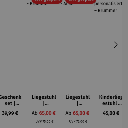
Geschenk
Liegestuhl
Liegestuhl
Kinderlieg
set |
|
|
estuhl |
Sternzeich
personali
personali
personali
s:
Regulärer Preis:
Verkaufspreis:
Verkaufspreis:
Regulärer P
39,99 €
Ab
65,00 €
Ab
65,00 €
45,00 €
en
sierbar -
sierbar -
sierbar –
Regulärer Preis:
Regulärer Preis:
Brummer
Anker
Brummer
UVP
75,00 €
UVP
75,00 €