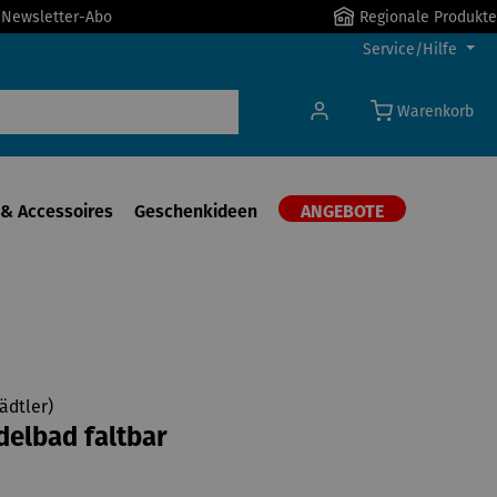
r Newsletter-Abo
Regionale Produkte
Service/Hilfe
Warenkorb
& Accessoires
Geschenkideen
ANGEBOTE
ädtler)
elbad faltbar