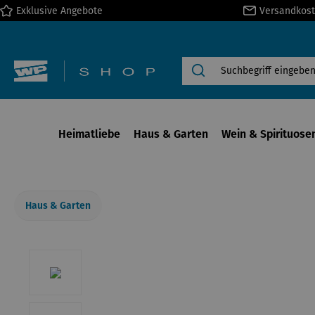
Exklusive Angebote
Versandkost
springen
Zur Hauptnavigation springen
Heimatliebe
Haus & Garten
Wein & Spirituose
Haus & Garten
Bildergalerie überspringen