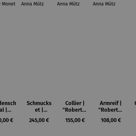
densch
Schmucks
Collier |
Armreif |
al |
et |
"Roberta"
"Roberta"
erosen
"Roberta"
– Anna
– Anna
gulärer Preis:
Regulärer Preis:
Regulärer Preis:
Regulärer Prei
0,00 €
245,00 €
155,00 €
108,00 €
Claude
– Anna
Mütz
Mütz
onet
Mütz