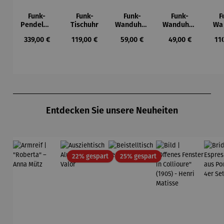
Funk-
Funk-
Funk-
Funk-
F
Pendelwa
Tischuhr
Wanduhr |
Wanduhr |
Wa
nduhr |
Bedruckte
Holzoptik
A
Regulärer Preis:
Regulärer Preis:
Regulärer Preis:
Regulärer Preis:
Reg
339,00 €
119,00 €
59,00 €
49,00 €
11
Schwarz
s
Silber
Ziffernblat
t
Produktgalerie überspringen
Entdecken Sie unsere Neuheiten
Rabatt
Rabatt
22% gespart
25% gespart