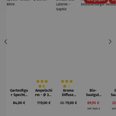
Gartenfigu
Ampelschi
Aroma
Bio-
Durchschnittliche Bewertung von 4.5 von 5 Sternen
Durchschnittliche Bewertung von 4 vo
r Specht -
rm - Ø 300
Diffuser
Saatgut-
Sa
Wilson
cm
und
Holzbox L
Hol
Regulärer Preis:
Regulärer Preis:
Regulärer Preis:
Verkaufspreis:
Ve
84,00 €
119,00 €
Ab
79,00 €
89,95 €
22
Bhire
Laterne –
-
- 
Regulärer Preis:
Sophie
Selbstvers
UVP
99,95 €
UV
orger