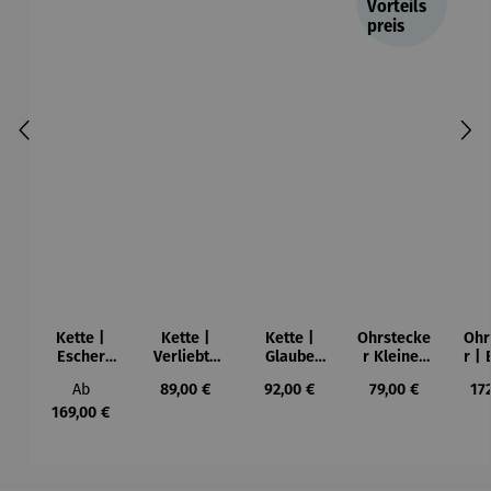
Vorteils
preis
Kette |
Kette |
Kette |
Ohrstecke
Ohr
Escher
Verliebte
Glaube
r Kleiner
r |
Kugel
Herzen
Liebe
Schutzeng
K
Regulärer Preis:
Regulärer Preis:
Regulärer Preis:
Regulärer Preis:
Reg
Ab
89,00 €
92,00 €
79,00 €
17
Hoffnung
el
169,00 €