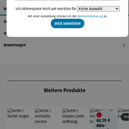
Beschreibung
Ich interessiere mich am meisten für
Mit einer Anmeldung stimme ich der
Werbevereinbarung
zu.
Details
Jetzt anmelden!
Informationen zum Hersteller
Bewertungen
Produktgalerie überspringen
Weitere Produkte
Der
62,10 €
Abo-