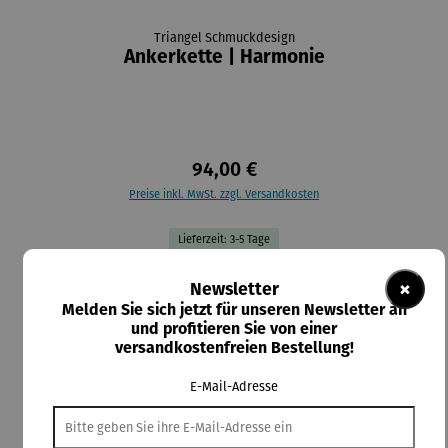
Triangel Schmuckdesign
Ankerkette | Harmonie
94,00 €
Preise inkl. MwSt. zzgl. Versandkosten
Lieferzeit: 3-5 Tage
auswählen
Größe
×
Newsletter
21 mm
36 mm
Melden Sie sich jetzt für unseren Newsletter an
und profitieren Sie von einer
versandkostenfreien Bestellung!
In den Warenkorb
E-Mail-Adresse