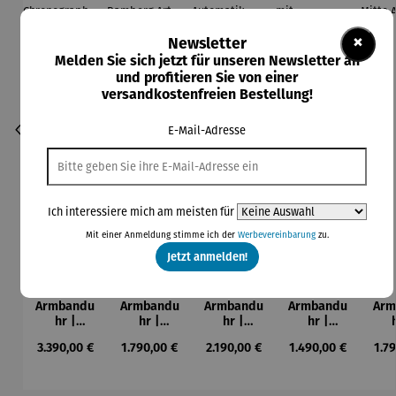
×
Newsletter
Melden Sie sich jetzt für unseren Newsletter an
und profitieren Sie von einer
versandkostenfreien Bestellung!
E-Mail-Adresse
Ich interessiere mich am meisten für
Mit einer Anmeldung stimme ich der
Werbevereinbarung
zu.
Jetzt anmelden!
Armbandu
Armbandu
Armbandu
Armbandu
Arm
hr |
hr |
hr |
hr |
ASKANIA
ASKANIA
ASKANIA
ASKANIA
AS
Regulärer Preis:
Regulärer Preis:
Regulärer Preis:
Regulärer Preis:
Reg
3.390,00 €
1.790,00 €
2.190,00 €
1.490,00 €
1.7
AVUS
C.
Taifun
Taifun mit
T
Chronogra
Bamberg
Automatik
Leuchtziff
M
ph
Art Déco
erblatt
Aut