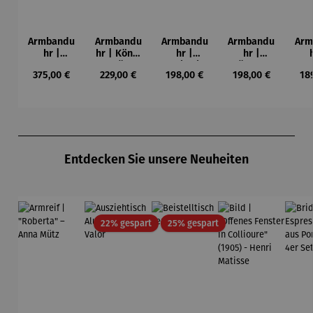
Armbandu
Armbandu
Armbandu
Armbandu
Arm
hr |
hr | König
hr |
hr |
Chronogra
der Türme
Kreise in
Künstler
Led
Regulärer Preis:
Regulärer Preis:
Regulärer Preis:
Regulärer Preis:
Reg
375,00 €
229,00 €
198,00 €
198,00 €
18
ph –
-
einem
Mondrian
ba
Flieger
Friedensr
Kreis –
– Tableau
L
eich
Künstler
Nr. IV
Hundertw
Wassily
asser
Kandinsky
Produktgalerie überspringen
Entdecken Sie unsere Neuheiten
Rabatt
Rabatt
22% gespart
25% gespart