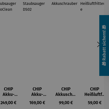
🎁 Rabatt sichern! 🎁
CHIP
CHIP
CHIP
CHIP
Akku-
Akku-
Akkuschra
Heißluftfri
Staubsau
Staubsau
uber
tteuse
s:
Regulärer Preis:
Regulärer Preis:
Regulärer Preis:
Regulärer P
249,00 €
169,00 €
99,00 €
59,00 €
ger
ger DS02