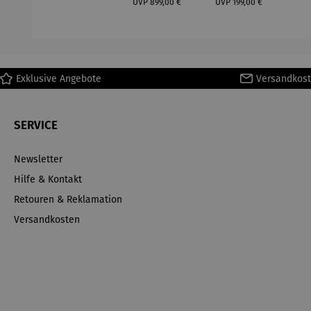
(1
UVP
899,00 €
UVP
199,00 €
H
Ma
Exklusive Angebote
Versandkost
SERVICE
Newsletter
Hilfe & Kontakt
Retouren & Reklamation
Versandkosten