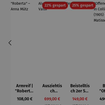
Rabatt
Rabatt
22% gespart
25% gespart
Armreif |
Ausziehtis
Beistelltis
B
"Roberta"
ch
ch 2er Set
"O
– Anna
Aluminium
– Dalias
Fen
Regulärer Preis:
Verkaufspreis:
Verkaufspreis:
Reg
108,00 €
699,00 €
149,00 €
49
Mütz
– Valor
Col
Regulärer Preis:
Regulärer Preis: