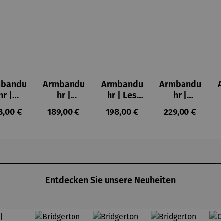
mbandu
Armbandu
Armbandu
Armbandu
hr |
hr |
hr | Les
hr |
nstler
Lederarm
Nymphéas
Schönheit
gulärer Preis:
Regulärer Preis:
Regulärer Preis:
Regulärer Prei
8,00 €
189,00 €
198,00 €
229,00 €
ndrian
band –
– Claude
ist zeitlos
ableau
Läuft
Monet
–
r. IV
Friedensr
eich
Hundertw
asser
Entdecken Sie unsere Neuheiten