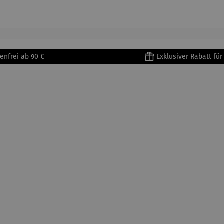
905) -
aus
| 4 Tassen
Porzellan
enri
Porzellan
&
tisse
| 4er Set
Untertass
en mit
Metallges
enfrei ab 90 €
Exklusiver Rabatt fü
tell