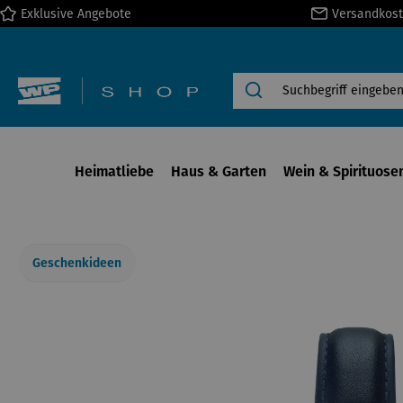
Exklusive Angebote
Versandkost
springen
Zur Hauptnavigation springen
Heimatliebe
Haus & Garten
Wein & Spirituose
Geschenkideen
Bildergalerie überspringen