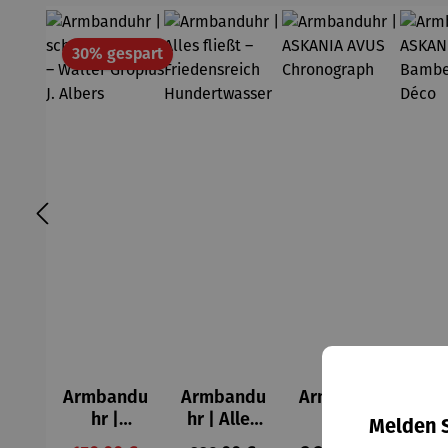
Rabatt
30% gespart
Armbandu
Armbandu
Armbandu
Ar
hr |
hr | Alles
hr |
Melden S
schwarz &
fließt –
ASKANIA
AS