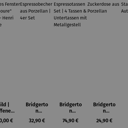
ild |
Bridgerto
Bridgerto
Bridgerto
ffenes
n
n
n
ster in
Espresso
Espressot
Zuckerdo
ulärer Preis:
Regulärer Preis:
Regulärer Preis:
Regulärer Prei
0,00 €
32,90 €
74,90 €
24,90 €
lioure"
becher
assen Set
se aus