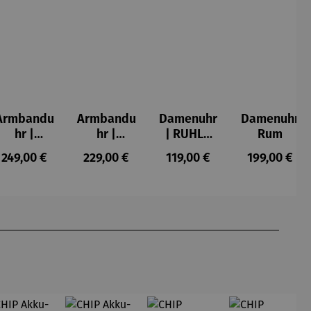
Armbandu
Armbandu
Damenuhr
Damenuhr
hr |
hr |
| RUHLA
Rum
Walnussh
Zeitfinder
Style
s:
Regulärer Preis:
Regulärer Preis:
Regulärer Preis:
Regulärer P
249,00 €
229,00 €
119,00 €
199,00 €
olz –
Seelenbau
20417-8
Sendeschl
m –
uss
Friedensr
eich
Hundertw
asser