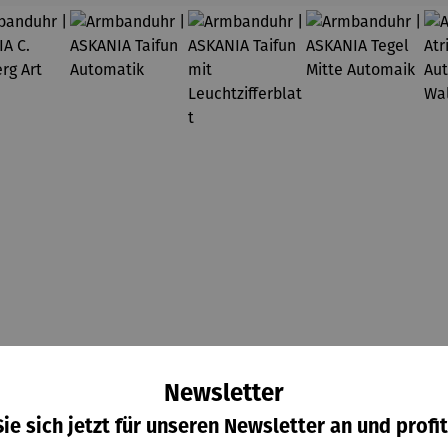
Newsletter
mbandu
Armbandu
Armbandu
Armbandu
hr |
hr |
hr |
hr |
ie sich jetzt für unseren Newsletter an und profit
KANIA
ASKANIA
ASKANIA
ASKANIA