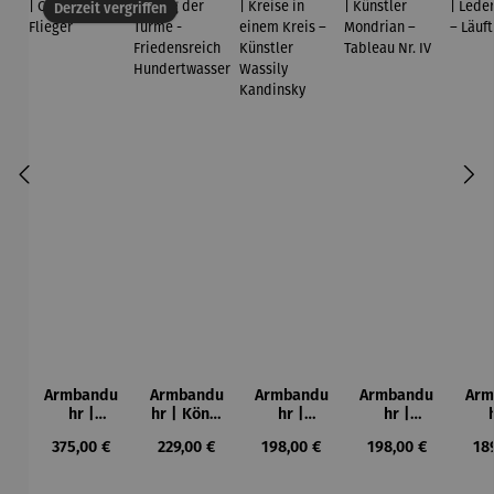
Derzeit vergriffen
Armbandu
Armbandu
Armbandu
Armbandu
Arm
hr |
hr | König
hr |
hr |
Chronogra
der Türme
Kreise in
Künstler
Led
Regulärer Preis:
Regulärer Preis:
Regulärer Preis:
Regulärer Preis:
Reg
375,00 €
229,00 €
198,00 €
198,00 €
18
ph –
-
einem
Mondrian
ba
Flieger
Friedensr
Kreis –
– Tableau
L
eich
Künstler
Nr. IV