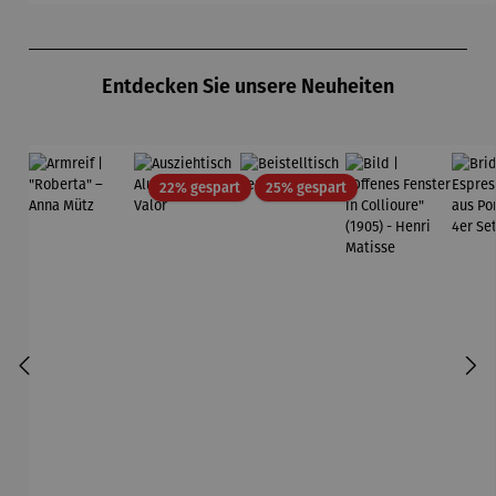
Hundertw
Wassily
asser
Kandinsky
Produktgalerie überspringen
Entdecken Sie unsere Neuheiten
Rabatt
Rabatt
22% gespart
25% gespart