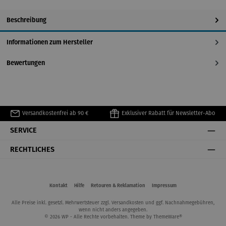
Beschreibung
Informationen zum Hersteller
Bewertungen
Versandkostenfrei ab 90 €
Exklusiver Rabatt für Newsletter-Abo
SERVICE
RECHTLICHES
Kontakt
Hilfe
Retouren & Reklamation
Impressum
Alle Preise inkl. gesetzl. Mehrwertsteuer zzgl.
Versandkosten
und ggf. Nachnahmegebühren,
wenn nicht anders angegeben.
© 2026 WP - Alle Rechte vorbehalten. Theme by
ThemeWare®