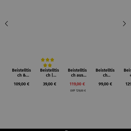
Beistelltis
Beistelltis
Beistelltis
Beistelltis
Beis
Durchschnittliche Bewertung von 5 von 5 Sternen
ch &
ch |
ch aus
ch
Hocker |
klappbar
Teakholz
Teakholz
Tea
Regulärer Preis:
Regulärer Preis:
Verkaufspreis:
Regulärer Preis:
Reg
109,00 €
39,00 €
119,00 €
99,00 €
12
Teakholz –
Teakholz –
3er Set
rund –
Ve
Regulärer Preis:
Dunham
Devon
Milton
UVP
129,00 €