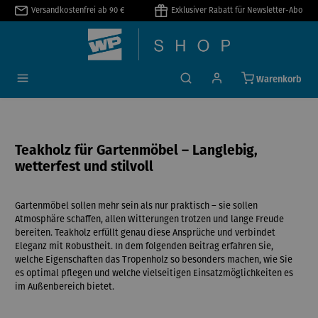
Versandkostenfrei ab 90 €
Exklusiver Rabatt für Newsletter-Abo
alt springen
Warenkorb
Teakholz für Gartenmöbel – Langlebig,
wetterfest und stilvoll
Gartenmöbel sollen mehr sein als nur praktisch – sie sollen
Atmosphäre schaffen, allen Witterungen trotzen und lange Freude
bereiten. Teakholz erfüllt genau diese Ansprüche und verbindet
Eleganz mit Robustheit. In dem folgenden Beitrag erfahren Sie,
welche Eigenschaften das Tropenholz so besonders machen, wie Sie
es optimal pflegen und welche vielseitigen Einsatzmöglichkeiten es
im Außenbereich bietet.