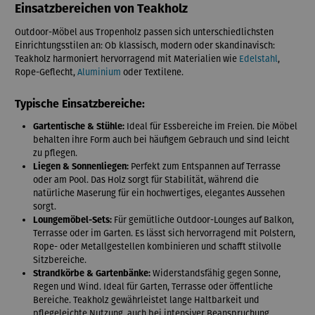
Einsatzbereichen von Teakholz
Outdoor-Möbel aus Tropenholz passen sich unterschiedlichsten
Einrichtungsstilen an: Ob klassisch, modern oder skandinavisch:
Teakholz harmoniert hervorragend mit Materialien wie
Edelstahl
,
Rope-Geflecht,
Aluminium
oder Textilene.
Typische Einsatzbereiche:
Gartentische & Stühle:
Ideal für Essbereiche im Freien. Die Möbel
behalten ihre Form auch bei häufigem Gebrauch und sind leicht
zu pflegen.
Liegen & Sonnenliegen:
Perfekt zum Entspannen auf Terrasse
oder am Pool. Das Holz sorgt für Stabilität, während die
natürliche Maserung für ein hochwertiges, elegantes Aussehen
sorgt.
Loungemöbel-Sets:
Für gemütliche Outdoor-Lounges auf Balkon,
Terrasse oder im Garten. Es lässt sich hervorragend mit Polstern,
Rope- oder Metallgestellen kombinieren und schafft stilvolle
Sitzbereiche.
Strandkörbe & Gartenbänke:
Widerstandsfähig gegen Sonne,
Regen und Wind. Ideal für Garten, Terrasse oder öffentliche
Bereiche. Teakholz gewährleistet lange Haltbarkeit und
pflegeleichte Nutzung, auch bei intensiver Beanspruchung.