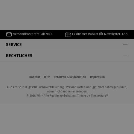
Versandkostenfrei ab 90 €
Exklusiver Rabatt für Newsletter-Abo
SERVICE
RECHTLICHES
Kontakt
Hilfe
Retouren & Reklamation
Impressum
Alle Preise inkl. gesetzl. Mehrwertsteuer zzgl.
Versandkosten
und ggf. Nachnahmegebühren,
wenn nicht anders angegeben.
© 2026 WP - Alle Rechte vorbehalten. Theme by
ThemeWare®