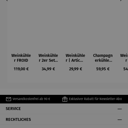
Weinkühle
Weinkühle
Weinkühle
Champagn
Wei
r FROID
r 2er Set |
r | Artico -
erkühler
r
Aktivkühle
Wein &
aus
Ede
Regulärer Preis:
Regulärer Preis:
Regulärer Preis:
Regulärer Preis:
Re
119,00 €
34,99 €
29,99 €
59,95 €
54
r
Champagn
Edelstahl
er
Versandkostenfrei ab 90 €
Exklusiver Rabatt für Newsletter-Abo
SERVICE
RECHTLICHES