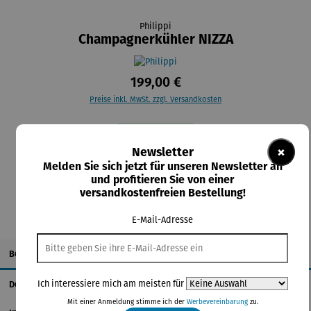
Philippi
Champagnerkühler NIZZA
199,00 €
Preise inkl. MwSt. zzgl. Versandkosten
Lieferzeit: 2-4 Tage
×
Newsletter
Melden Sie sich jetzt für unseren Newsletter an
In den Warenkorb
und profitieren Sie von einer
versandkostenfreien Bestellung!
E-Mail-Adresse
Beschreibung
Ich interessiere mich am meisten für
Details
Mit einer Anmeldung stimme ich der
Werbevereinbarung
zu.