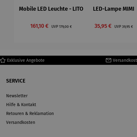
Mobile LED Leuchte - LITO
LED-Lampe MIMI
Verkaufspreis:
Verkaufspreis:
161,10 €
Regulärer Preis:
35,95 €
Regulärer
UVP
179,00 €
UVP
39,95 €
Exklusive Angebote
Versandkost
SERVICE
Newsletter
Hilfe & Kontakt
Retouren & Reklamation
Versandkosten