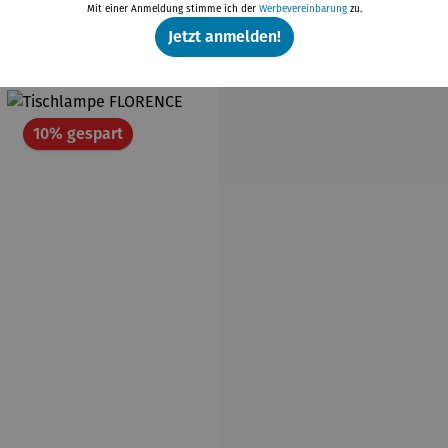
Mit einer Anmeldung stimme ich der
Werbevereinbarung
zu.
Weitere Produkte
Jetzt anmelden!
t
Rabatt
10% gespart