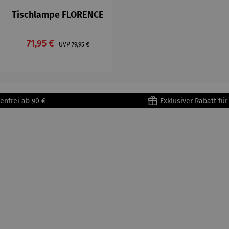
Tischlampe FLORENCE
Verkaufspreis:
 Preis:
71,95 €
Regulärer Preis:
UVP
79,95 €
enfrei ab 90 €
Exklusiver Rabatt fü