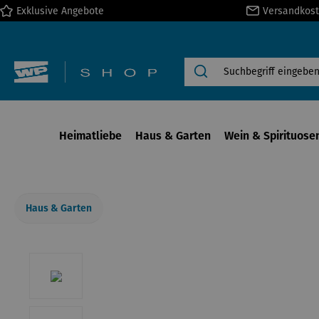
Exklusive Angebote
Versandkost
springen
Zur Hauptnavigation springen
Heimatliebe
Haus & Garten
Wein & Spirituose
Haus & Garten
Bildergalerie überspringen