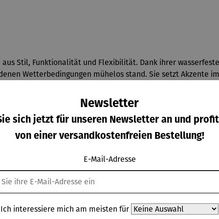
 Stil, Funktionalität und Flexibilität. Dank ihrer wasserfest
edenen Wetterbedingungen mühelos stand. Sie setzt Akzente i
r. Mit drei dimmbaren Helligkeitsstufen lässt sich die Lichti
für gesellige Abende.
Newsletter
ie sich jetzt für unseren Newsletter an und profit
gleichmäßige Ausleuchtung, sondern ist auch besonders energieef
 den ganzen Abend und darüber hinaus begleitet. Ein weiteres 
von einer versandkostenfreien Bestellung!
lampe schnell einsatzbereit macht.
E-Mail-Adresse
Ich interessiere mich am meisten für