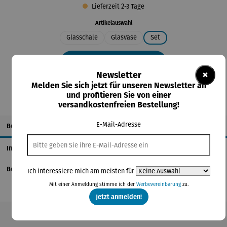
Lieferzeit 2-3 Tage
auswählen
Artikelauswahl
Glasschale
Glasvase
Set
In den Warenkorb
×
Newsletter
Melden Sie sich jetzt für unseren Newsletter an
und profitieren Sie von einer
versandkostenfreien Bestellung!
E-Mail-Adresse
Beschreibung
Informationen zum Hersteller
Bewertungen
Ich interessiere mich am meisten für
Mit einer Anmeldung stimme ich der
Werbevereinbarung
zu.
Jetzt anmelden!
Produktgalerie überspringen