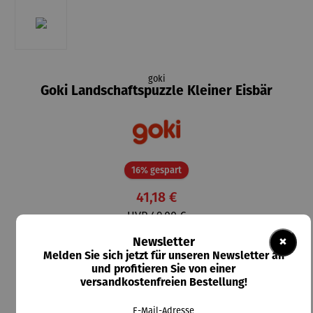
goki
Goki Landschaftspuzzle Kleiner Eisbär
Rabatt
16% gespart
41,18 €
UVP
49,00 €
×
Newsletter
Preise inkl. MwSt. zzgl. Versandkosten
Melden Sie sich jetzt für unseren Newsletter an
und profitieren Sie von einer
Lieferzeit: 5-7 Tage
versandkostenfreien Bestellung!
E-Mail-Adresse
In den Warenkorb