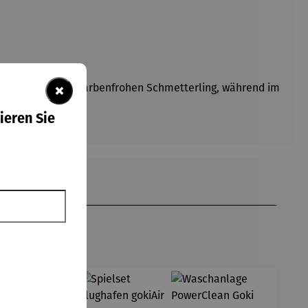
×
geben sie einen farbenfrohen Schmetterling, während im
griffige Haptik.
ieren Sie