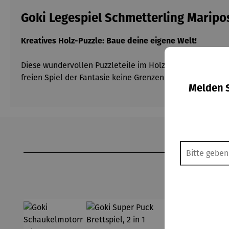
Goki Legespiel Schmetterling Maripo
Kreatives Holz-Puzzle: Baue deine eigene Welt!
Diese wundervollen Puzzleteile im Holzrahmen können a
freien Spiel der Fantasie keine Grenzen gesetzt sind. Die
Melden S
Produktgalerie überspringen