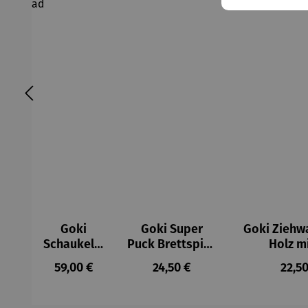
Goki
Goki Super
Goki Ziehw
Schaukelm
Puck Brettspiel,
Holz mi
otorrad
2 in 1
Bauste
Regulärer Preis:
Regulärer Preis:
Regul
59,00 €
24,50 €
22,50