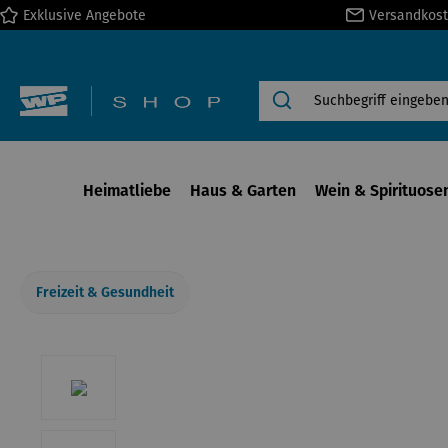
Exklusive Angebote
Versandkost
springen
Zur Hauptnavigation springen
Heimatliebe
Haus & Garten
Wein & Spirituose
Freizeit & Gesundheit
Bildergalerie überspringen