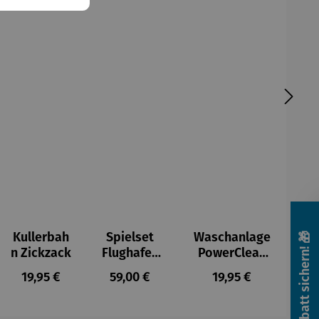
Kullerbah
Spielset
Waschanlage
🎁 Rabatt sichern! 🎁
n Zickzack
Flughafen
PowerClean
gokiAir
Goki
reis:
Regulärer Preis:
Regulärer Preis:
Regulärer Preis:
19,95 €
59,00 €
19,95 €