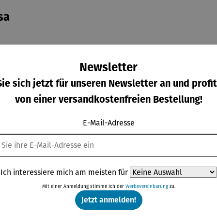
sa
uf unterschiedlichste Weise kombiniert werden. Im Rahmen er
Newsletter
 15 Teile bestehen aus hochwertigem Ahornholz und bieten eine 
ie sich jetzt für unseren Newsletter an und profit
von einer versandkostenfreien Bestellung!
E-Mail-Adresse
Weitere Produkte
Ich interessiere mich am meisten für
Mit einer Anmeldung stimme ich der
Werbevereinbarung
zu.
Jetzt anmelden!