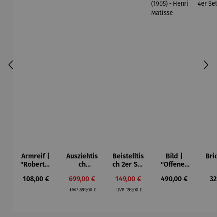
Armreif |
Ausziehtis
Beistelltis
Bild |
Bri
"Roberta"
ch
ch 2er Set
"Offenes
– Anna
Aluminium
– Dalias
Fenster in
Esp
Regulärer Preis:
Verkaufspreis:
Verkaufspreis:
Regulärer Preis:
Re
108,00 €
699,00 €
149,00 €
490,00 €
32
Mütz
– Valor
Collioure"
ech
Regulärer Preis:
Regulärer Preis:
(1905) -
Por
UVP
899,00 €
UVP
199,00 €
Henri
| 4
Matisse