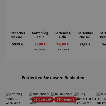
Entdecker
Gartenlieg
Gartenlieg
Gartentas
Gar
rucksack
e für
e für
che mit
kze
Discover
Kinder
Kinder - 2
Gartenwer
Regulärer Preis:
Verkaufspreis:
Verkaufspreis:
Regulärer Preis:
Re
59,99 €
94,90 €
139,90 €
21,99 €
54
Sitzer
kzeug
Sch
Regulärer Preis:
Regulärer Preis:
„Tiny
UVP
119,90 €
UVP
189,90 €
Garden“
Produktgalerie überspringen
Entdecken Sie unsere Neuheiten
Rabatt
Rabatt
22% gespart
25% gespart