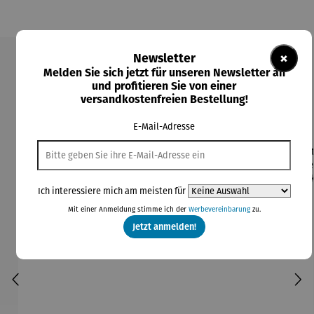
×
Newsletter
Melden Sie sich jetzt für unseren Newsletter an
Produktgalerie überspringen
und profitieren Sie von einer
versandkostenfreien Bestellung!
Kunden kauften auch
E-Mail-Adresse
Rabatt
Rabatt
21% gespart
26% gespart
Ich interessiere mich am meisten für
Mit einer Anmeldung stimme ich der
Werbevereinbarung
zu.
Jetzt anmelden!