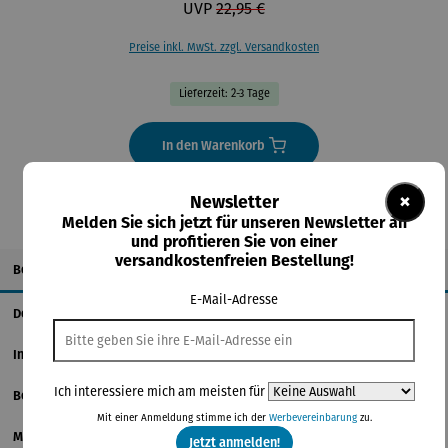
UVP
22,95 €
Preise inkl. MwSt. zzgl. Versandkosten
Lieferzeit: 2-3 Tage
In den Warenkorb
×
Newsletter
Melden Sie sich jetzt für unseren Newsletter an
und profitieren Sie von einer
versandkostenfreien Bestellung!
Beschreibung
E-Mail-Adresse
Details
Informationen zum Hersteller
Ich interessiere mich am meisten für
Bewertungen
Mit einer Anmeldung stimme ich der
Werbevereinbarung
zu.
Magazinbeitrag
Jetzt anmelden!