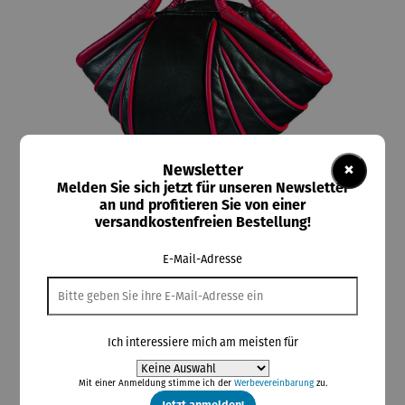
×
Newsletter
Melden Sie sich jetzt für unseren Newsletter
an und profitieren Sie von einer
versandkostenfreien Bestellung!
ars mundi
Handtasche Ladystripe
E-Mail-Adresse
Ich interessiere mich am meisten für
298,00 €
Preise inkl. MwSt. zzgl. Versandkosten
Mit einer Anmeldung stimme ich der
Werbevereinbarung
zu.