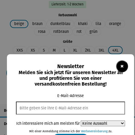
Lieferzeit: 1-2 Wochen
auswählen
Farbauswahl
beige
braun
dunkelblau
khaki
lila
orange
rosa
rotbraun
rot
grün
auswählen
Größe
XXS
XS
S
M
L
XL
2XL
3XL
4XL
5XL
×
Newsletter
Melden Sie sich jetzt für unseren Newsletter an
In den Warenkorb
und profitieren Sie von einer
versandkostenfreien Bestellung!
E-Mail-Adresse
Beschreibung
Ich interessiere mich am meisten für
Details
Mit einer Anmeldung stimme ich der
Werbevereinbarung
zu.