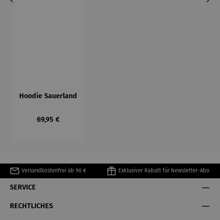
Hoodie Sauerland
Regulärer Preis:
69,95 €
Versandkostenfrei ab 90 €
Exklusiver Rabatt für Newsletter-Abo
SERVICE
RECHTLICHES