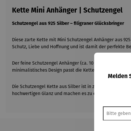
Kette Mini Anhänger | Schutzengel
Schutzengel aus 925 Silber – filigraner Glücksbringer
Diese zarte Kette mit Mini Schutzengel Anhänger aus 925
Schutz, Liebe und Hoffnung und ist damit der perfekte B
Der feine Schutzengel Anhänger (ca. 10 mm) ist filigran 
minimalistisches Design passt die Kette zu jedem Stil – 
Melden S
Die Schutzengel Kette aus Silber ist in zwei edlen Varia
hochwertigen Glanz und machen es zu einem zeitlosen A