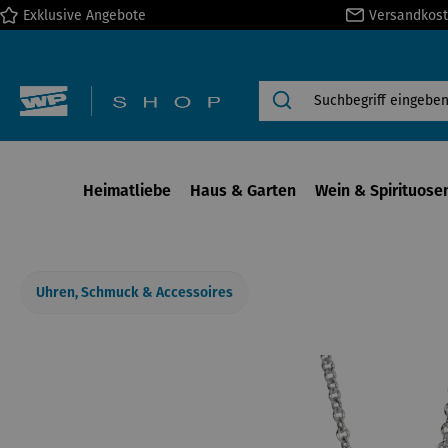
Exklusive Angebote
Versandkost
springen
Zur Hauptnavigation springen
Heimatliebe
Haus & Garten
Wein & Spirituose
Uhren, Schmuck & Accessoires
Bildergalerie überspringen