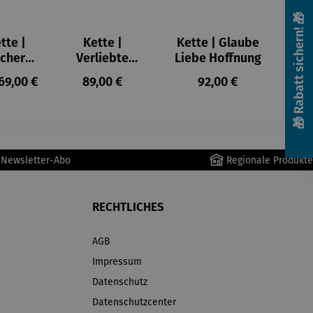
🎁 Rabatt sichern! 🎁
tte |
Kette |
Kette | Glaube
cher
Verliebte
Liebe Hoffnung
ugel
Herzen
lärer Preis:
Regulärer Preis:
Regulärer Preis:
69,00 €
89,00 €
92,00 €
r Newsletter-Abo
Regionale Produkte
RECHTLICHES
AGB
Impressum
Datenschutz
Datenschutzcenter