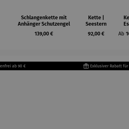
Schlangenkette mit
Kette |
Ke
Anhänger Schutzengel
Seestern
Es
K
:
Regulärer Preis:
Regulärer Preis:
Regu
139,00 €
92,00 €
Ab
1
enfrei ab 90 €
Exklusiver Rabatt fü