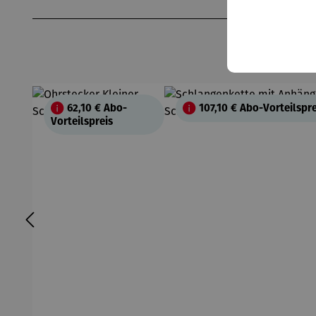
Produktgalerie überspringen
62,10 €
Abo-
107,10 €
Abo-Vorteilspre
Vorteilspreis