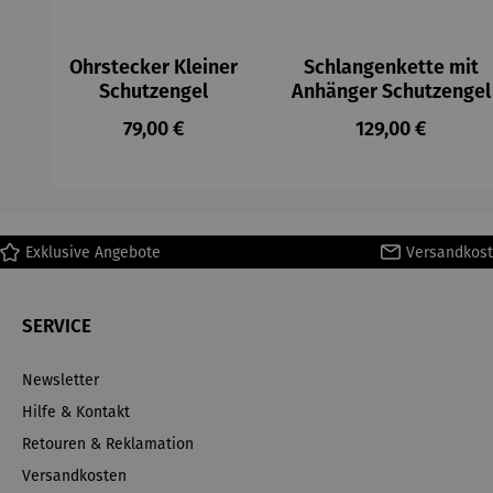
Ohrstecker Kleiner
Schlangenkette mit
Schutzengel
Anhänger Schutzengel
Regulärer Preis:
Regulärer Preis
79,00 €
129,00 €
Exklusive Angebote
Versandkost
SERVICE
Newsletter
Hilfe & Kontakt
Retouren & Reklamation
Versandkosten