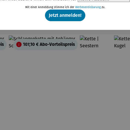
Mit einer Anmeldung stimme ich der
Werbevereinbarung
zu.
Jetzt anmelden!
Weitere Produkte
is
107,10 €
Abo-Vorteilspreis