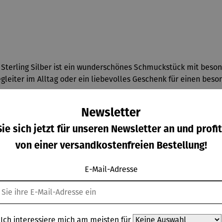
 Sterling Silber ist ein wunderschönes Schmuckstück mit beson
egleiter im Alltag oder ein liebevolles Geschenk für einen be
gearbeitet und hängt an einer eleganten Ankerkette mit 42 cm L
Newsletter
ob im Alltag, im Büro oder zu besonderen Anlässen.
ie sich jetzt für unseren Newsletter an und profit
von einer versandkostenfreien Bestellung!
nten erhältlich: klassisch silber rhodiniert oder warm vergol
ccessoire.
E-Mail-Adresse
Ich interessiere mich am meisten für