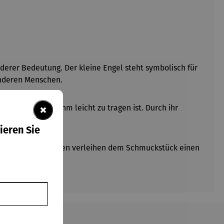
derer Bedeutung. Der kleine Engel steht symbolisch für
sonderen Menschen.
×
änge, die angenehm leicht zu tragen ist. Durch ihr
ieren Sie
det. Beide Ausführungen verleihen dem Schmuckstück einen