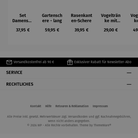
Set
Gartensch
Rasenkant
Vogelträn
Vog
Damensch
ere - lang
en-Schere
ke mit
k
ere und
dekorativ
L
Regulärer Preis:
Regulärer Preis:
Regulärer Preis:
Regulärer Preis:
Re
37,95 €
59,95 €
39,95 €
29,00 €
49
Beetkralle
em
Bel
Standbein
Versandkostenfrei ab 90 €
Exklusiver Rabatt für Newsletter-Abo
SERVICE
RECHTLICHES
Kontakt
Hilfe
Retouren & Reklamation
Impressum
Alle Preise inkl. gesetzl. Mehrwertsteuer zzgl.
Versandkosten
und ggf. Nachnahmegebühren,
wenn nicht anders angegeben.
© 2026 WP - Alle Rechte vorbehalten. Theme by
ThemeWare®