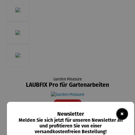
Garden Pleasure
LAUBFIX Pro für Gartenarbeiten
Rabatt
20% gespart
×
Newsletter
47,95 €
Melden Sie sich jetzt für unseren Newsletter an
UVP
59,95 €
und profitieren Sie von einer
versandkostenfreien Bestellung!
Preise inkl. MwSt. zzgl. Versandkosten