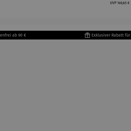
Reguläre
UVP
169,85 €
enfrei ab 90 €
Exklusiver Rabatt fü