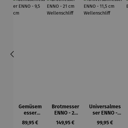
Gemüsem
Brotmesser
Universalmes
esser
ENNO - 21
ser ENNO -
ENNO - 9,5
cm
11,5 cm
Regulärer Preis:
Regulärer Preis:
Regulärer Pre
89,95 €
149,95 €
99,95 €
cm
Wellenschli
Wellenschliff