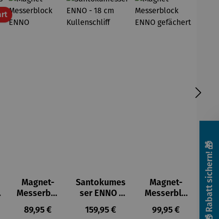
Rabatt
rt
🎁 Rabatt sichern! 🎁
Magnet-
Santokumes
Magnet-
–
Messerblo
ser ENNO -
Messerblo
ck ENNO
18 cm
ck ENNO
preis:
Regulärer Preis:
Regulärer Preis:
Regulärer Preis:
89,95 €
159,95 €
99,95 €
Kullenschliff
gefächert