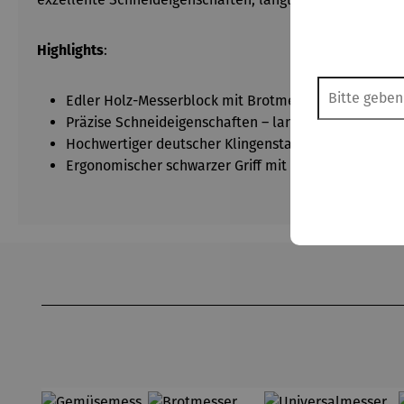
Highlights
:
Edler Holz-Messerblock mit Brotmesser (20 cm), Ko
Präzise Schneideigenschaften – langlebige Schärfe,
Hochwertiger deutscher Klingenstahl (1.4116, HRC 5
Ergonomischer schwarzer Griff mit durchgehendem E
Produktgalerie überspringen