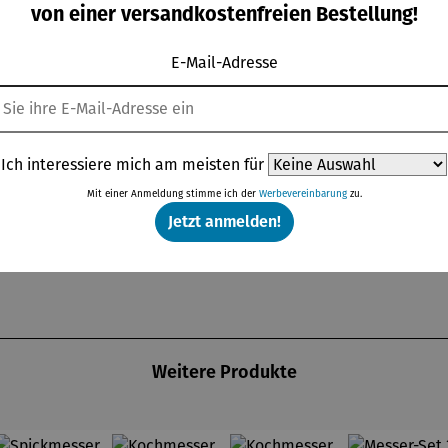
von einer versandkostenfreien Bestellung!
E-Mail-Adresse
chmesser (20 cm), Santokumesser (18 cm), Allzweckmesser (1
 hohe Korrosionsbeständigkeit, perfekte Balance
7), 7-fach wärmebehandelt
Ich interessiere mich am meisten für
rl und eleganter Niete
Mit einer Anmeldung stimme ich der
Werbevereinbarung
zu.
Jetzt anmelden!
Weitere Produkte