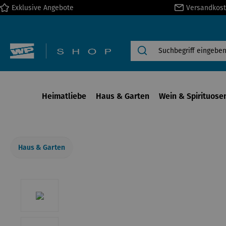
Exklusive Angebote
Versandkost
springen
Zur Hauptnavigation springen
Heimatliebe
Haus & Garten
Wein & Spirituose
Haus & Garten
Bildergalerie überspringen