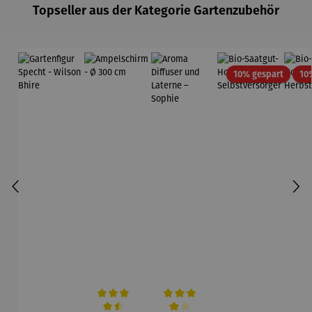
Topseller aus der Kategorie Gartenzubehör
Rabatt
10% gespart
10