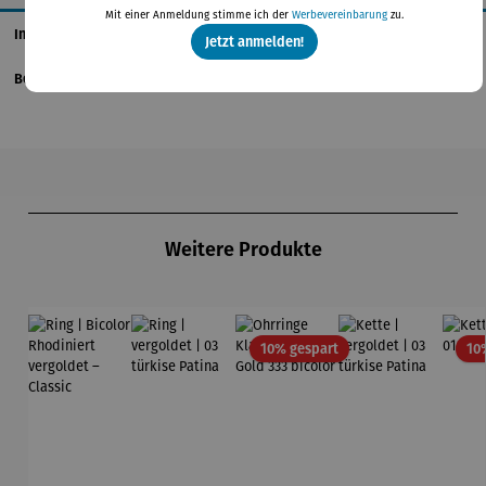
Mit einer Anmeldung stimme ich der
Werbevereinbarung
zu.
Informationen zum Hersteller
Jetzt anmelden!
Bewertungen
Produktgalerie überspringen
Weitere Produkte
Rabatt
10% gespart
10