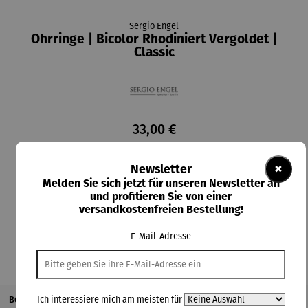
Sergio Engel
Ohrringe | Bicolor Rhodiniert Vergoldet |
Classic
33,00 €
Preise inkl. MwSt. zzgl. Versandkosten
×
Newsletter
Lieferzeit: 2-3 Tage
Melden Sie sich jetzt für unseren Newsletter an
und profitieren Sie von einer
versandkostenfreien Bestellung!
In den Warenkorb
E-Mail-Adresse
Beschreibung
Ich interessiere mich am meisten für