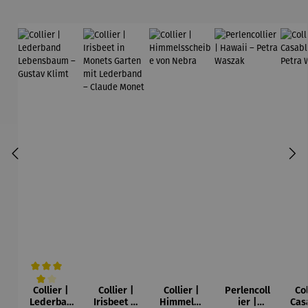
Collier |
Collier |
Collier |
Perlencoll
Col
Durchschnittliche Bewertung von 4 von 5 Sternen
Lederban
Irisbeet in
Himmelss
ier |
Cas