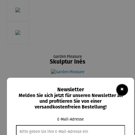
Garden Pleasure
Skulptur Inés
84,95 €
×
Preise inkl. MwSt. zzgl. Versandkosten
Newsletter
Melden Sie sich jetzt für unseren Newsletter an
und profitieren Sie von einer
Lieferzeit: 3-4 Tage
versandkostenfreien Bestellung!
In den Warenkorb
E-Mail-Adresse