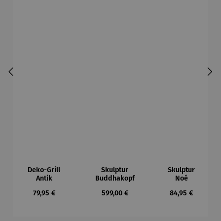
Deko-Grill
Skulptur
Skulptur
Antik
Buddhakopf
Noé
Regulärer Preis:
Regulärer Preis:
Regulärer Preis:
79,95 €
599,00 €
84,95 €