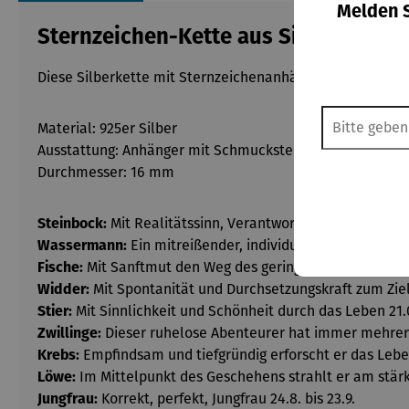
Melden S
Sternzeichen-Kette aus Silber
Diese Silberkette mit Sternzeichenanhänger besticht du
Material: 925er Silber
Ausstattung: Anhänger mit Schmuckstein (siehe Details)
Durchmesser: 16 mm
Steinbock:
Mit Realitätssinn, Verantwortung und Ausdauer 
Wassermann:
Ein mitreißender, individueller und originel
Fische:
Mit Sanftmut den Weg des geringsten Widerstande
Widder:
Mit Spontanität und Durchsetzungskraft zum Ziel 
Stier:
Mit Sinnlichkeit und Schönheit durch das Leben 21.0
Zwillinge:
Dieser ruhelose Abenteurer hat immer mehrere 
Krebs:
Empfindsam und tiefgründig erforscht er das Leben 
Löwe:
Im Mittelpunkt des Geschehens strahlt er am stärkst
Jungfrau:
Korrekt, perfekt, Jungfrau 24.8. bis 23.9.