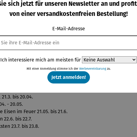
ie sich jetzt für unseren Newsletter an und profit
von einer versandkostenfreien Bestellung!
rch das klare, moderne Design. Einen besonderen Akzent setzt 
E-Mail-Adresse
 und Ankerkette, 42 cm
Ich interessiere mich am meisten für
Mit einer Anmeldung stimme ich der
Werbevereinbarung
zu.
auf der Zielgeraden 22.12. bis 20.01.
Jetzt anmelden!
ler Revolutionär 21.01. bis 19.02.
s gehen 20.02. bis 20.03.
21.3. bis 20.04.
4. - 20.05.
Eisen im Feuer 21.05. bis 21.6.
22.6. bis 22.7.
en 23.7. bis 23.8.