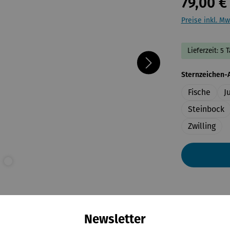
79,00 €
Preise inkl. Mw
Lieferzeit: 5 
Sternzeichen-
Fische
J
Steinbock
Zwilling
Newsletter
ewertungen