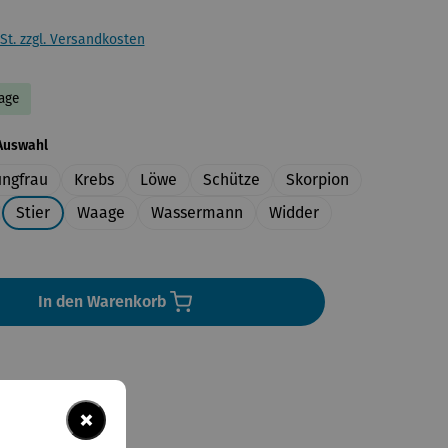
St. zzgl. Versandkosten
Tage
auswählen
Auswahl
ungfrau
Krebs
Löwe
Schütze
Skorpion
Stier
Waage
Wassermann
Widder
In den Warenkorb
×