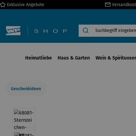
Exklusive Angebote
Versandkost
springen
Zur Hauptnavigation springen
Heimatliebe
Haus & Garten
Wein & Spirituose
Geschenkideen
Bildergalerie überspringen