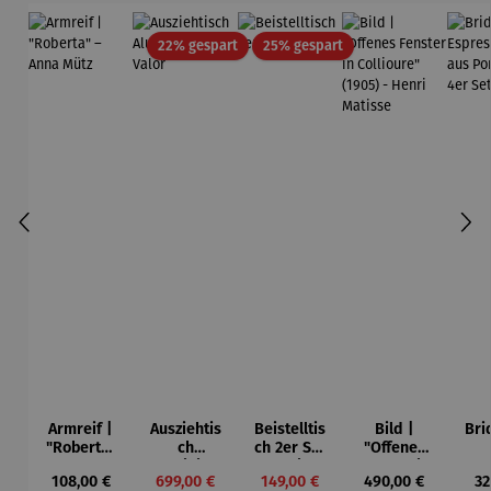
Rabatt
Rabatt
22% gespart
25% gespart
Armreif |
Ausziehtis
Beistelltis
Bild |
Bri
"Roberta"
ch
ch 2er Set
"Offenes
– Anna
Aluminium
– Dalias
Fenster in
Esp
Regulärer Preis:
Verkaufspreis:
Verkaufspreis:
Regulärer Preis:
Re
108,00 €
699,00 €
149,00 €
490,00 €
32
Mütz
– Valor
Collioure"
ech