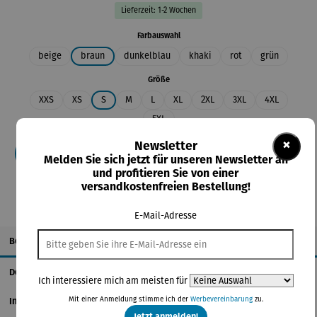
Lieferzeit: 1-2 Wochen
auswählen
Farbauswahl
beige
braun
dunkelblau
khaki
rot
grün
auswählen
Größe
XXS
XS
S
M
L
XL
2XL
3XL
4XL
5XL
×
Newsletter
In den Warenkorb
Melden Sie sich jetzt für unseren Newsletter an
und profitieren Sie von einer
versandkostenfreien Bestellung!
E-Mail-Adresse
Beschreibung
Details
Ich interessiere mich am meisten für
Mit einer Anmeldung stimme ich der
Werbevereinbarung
zu.
Informationen zum Hersteller
Jetzt anmelden!