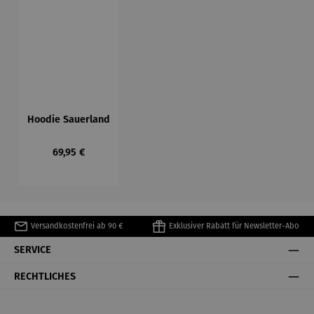
Hoodie Sauerland
Regulärer Preis:
69,95 €
Versandkostenfrei ab 90 €
Exklusiver Rabatt für Newsletter-Abo
SERVICE
RECHTLICHES