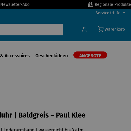
r Newsletter-Abo
Regionale Produkte
Service/Hilfe
Warenkorb
& Accessoires
Geschenkideen
ANGEBOTE
hr | Baldgreis – Paul Klee
 | Lederarmband | wasserdicht bis 3 atm