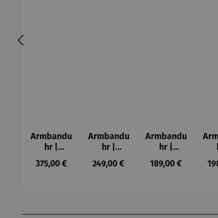
Armbandu
Armbandu
Armbandu
Ar
hr |
hr |
hr |
Chronogra
Walnussh
Lederarm
Kü
Regulärer Preis:
Regulärer Preis:
Regulärer Preis:
Re
375,00 €
249,00 €
189,00 €
19
ph –
olz –
band –
Mo
Flieger
Sendeschl
Läuft
– T
uss
N
Produktgalerie überspringen