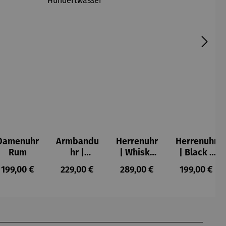
Damenuhr
Armbandu
Herrenuhr
Herrenuhr
Rum
hr |
| Whisky
| Black –
Schönheit
Scotts
Whiskyfas
s:
Regulärer Preis:
Regulärer Preis:
Regulärer Preis:
Regulärer P
199,00 €
229,00 €
289,00 €
199,00 €
ist zeitlos
Highland –
s
–
Chronogra
Friedensr
ph
eich
Hundertw