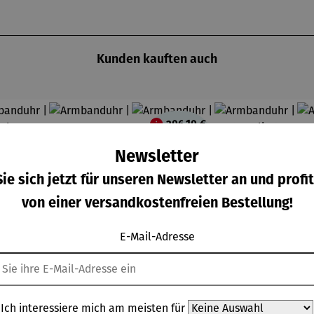
Kunden kauften auch
206,10 €
Abo-
Vorteilsprei
Newsletter
s
ie sich jetzt für unseren Newsletter an und profit
von einer versandkostenfreien Bestellung!
E-Mail-Adresse
Ich interessiere mich am meisten für