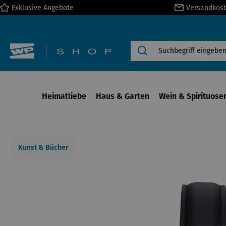
Exklusive Angebote
Versandkost
springen
Zur Hauptnavigation springen
Heimatliebe
Haus & Garten
Wein & Spirituose
Kunst & Bücher
Bildergalerie überspringen