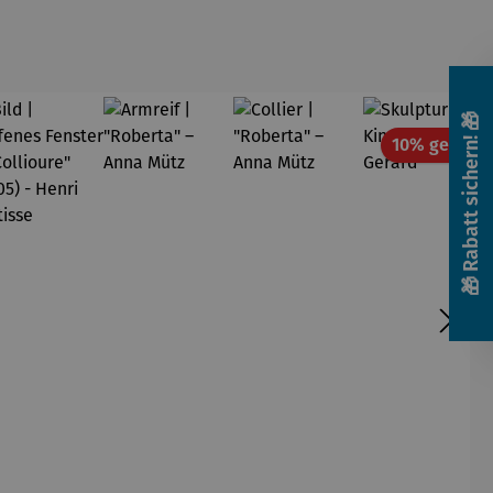
asser
🎁 Rabatt sichern! 🎁
10% gespart