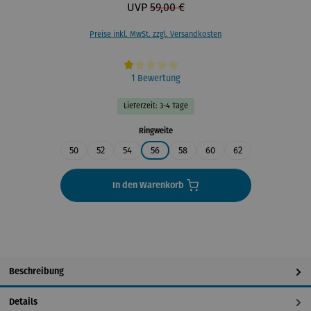
UVP
59,00 €
Preise inkl. MwSt. zzgl. Versandkosten
Durchschnittliche Bewertung von 1 von 5 Sternen
1 Bewertung
Lieferzeit: 3-4 Tage
auswählen
Ringweite
50
52
54
56
58
60
62
In den Warenkorb
Beschreibung
Details