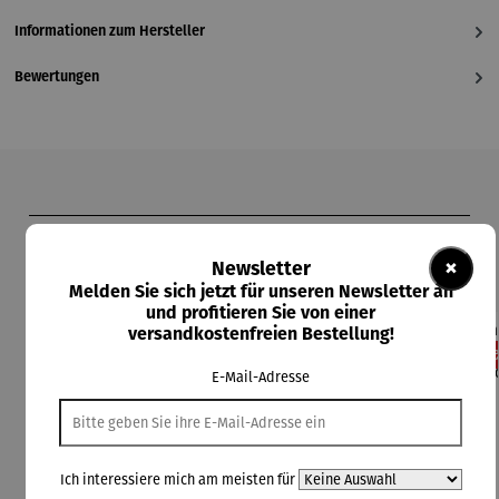
Informationen zum Hersteller
Bewertungen
Produktgalerie überspringen
Kunden kauften auch
×
Newsletter
Melden Sie sich jetzt für unseren Newsletter an
und profitieren Sie von einer
versandkostenfreien Bestellung!
Rabatt
Rabatt
Rabatt
Rabatt
11% gespart
13% gespart
13% gespart
11% gespart
13
E-Mail-Adresse
Ich interessiere mich am meisten für