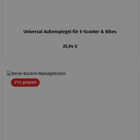
Universal Außenspiegel für E-Scooter & Bikes
Regulärer Preis:
25,94 €
Rabatt
21% gespart