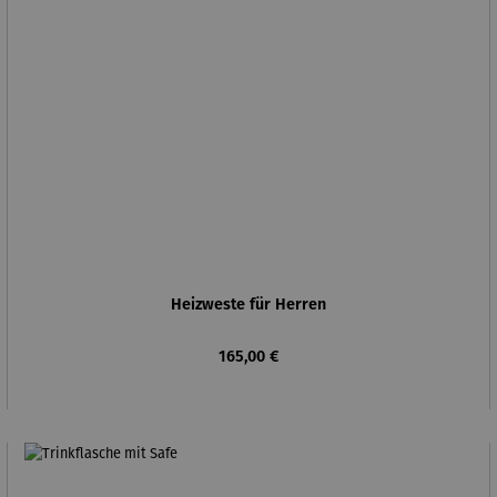
Heizweste für Herren
Regulärer Preis:
165,00 €