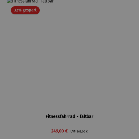
Rabatt
32% gespart
Fitnessfahrrad - faltbar
Verkaufspreis:
Regulärer Preis:
249,00 €
UVP
368,00 €