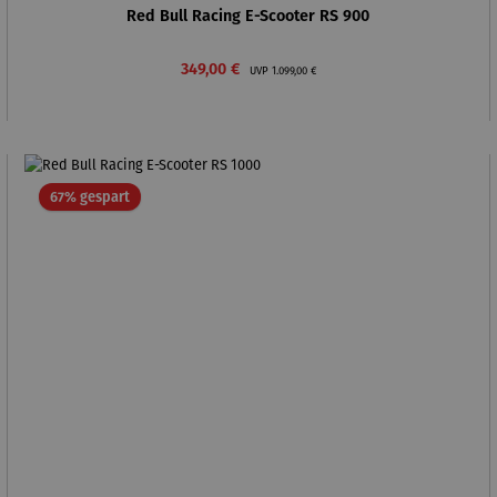
Red Bull Racing E-Scooter RS 900
Verkaufspreis:
Regulärer Preis:
349,00 €
UVP
1.099,00 €
Rabatt
67% gespart