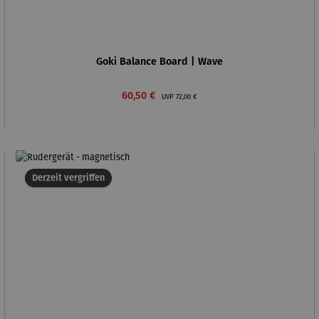
Goki Balance Board | Wave
Verkaufspreis:
Regulärer Preis:
60,50 €
UVP
72,00 €
Derzeit vergriffen