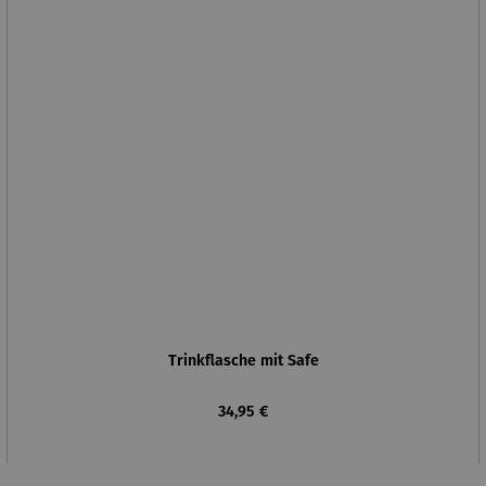
Trinkflasche mit Safe
Regulärer Preis:
34,95 €