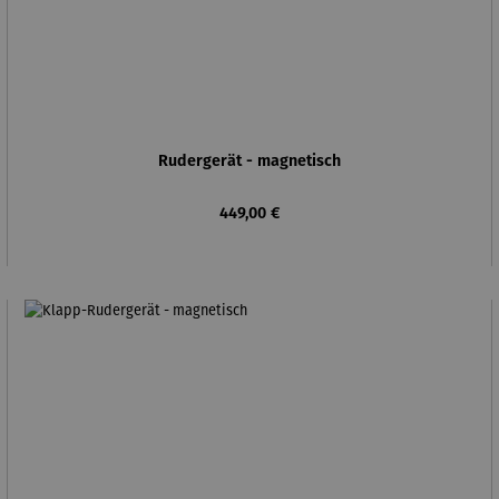
Rudergerät - magnetisch
Regulärer Preis:
449,00 €