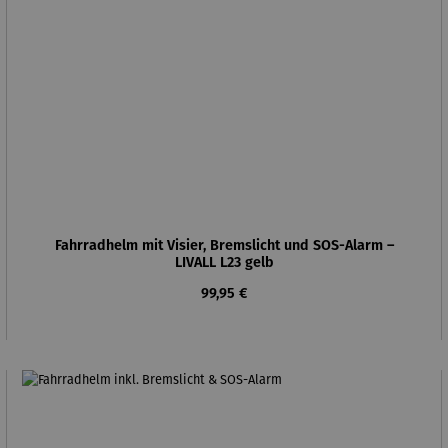
Fahrradhelm mit Visier, Bremslicht und SOS-Alarm –
LIVALL L23 gelb
Regulärer Preis:
99,95 €