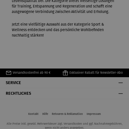
Lebensqualität bei. Die Kategorie bietet vielseitige Lösungen
für Training, Entspannung und Regeneration und schafft eine
ausgewogene Verbindung zwischen Aktivität und Erholung.
Jetzt eine vielfältige Auswahl aus der Kategorie Sport &
Wellness entdecken und das persönliche Wohlbefinden
nachhaltig stärken!
Versandkostenfrei ab 90 €
Exklusiver Rabatt für Newsletter-Abo
SERVICE
RECHTLICHES
Kontakt
Hilfe
Retouren & Reklamation
Impressum
Alle Preise inkl. gesetzl. Mehrwertsteuer zzgl.
Versandkosten
und ggf. Nachnahmegebühren,
wenn nicht anders angegeben.