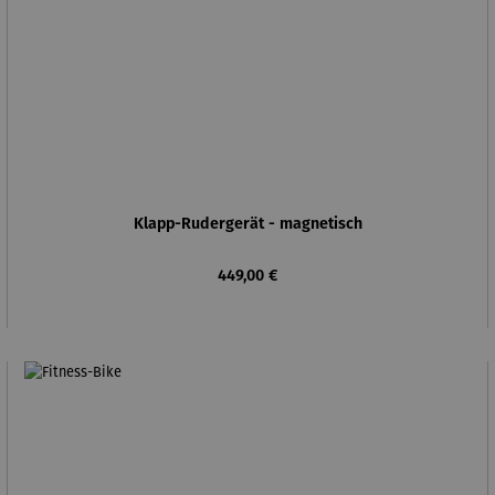
Klapp-Rudergerät - magnetisch
Regulärer Preis:
449,00 €