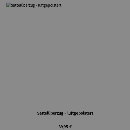
Sattelüberzug - luftgepolstert
Regulärer Preis:
39,95 €