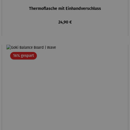
Thermoflasche mit Einhandverschluss
Regulärer Preis:
24,90 €
Rabatt
16% gespart