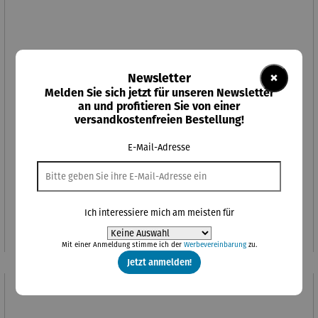
×
Newsletter
Melden Sie sich jetzt für unseren Newsletter
an und profitieren Sie von einer
versandkostenfreien Bestellung!
E-Mail-Adresse
Fitness-Bike
Ich interessiere mich am meisten für
Regulärer Preis:
219,00 €
Mit einer Anmeldung stimme ich der
Werbevereinbarung
zu.
Jetzt anmelden!