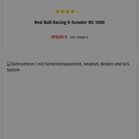
Durchschnittliche Bewertung von 4 von 5 Sternen
Red Bull Racing E-Scooter RS 1000
Verkaufspreis:
Regulärer Preis:
399,00 €
UVP
1.199,00 €