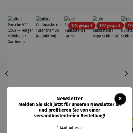
Rabatt
Rabatt
17% gespart
17% gespart
17
×
Newsletter
Melden Sie sich jetzt für unseren Newsletter an
und profitieren Sie von einer
versandkostenfreien Bestellung!
E-Mail-Adresse
Bild |
Büste |
Die
Die
Durchschnittliche Bewertung von 5 von
Durchschnittliche Be
Durc