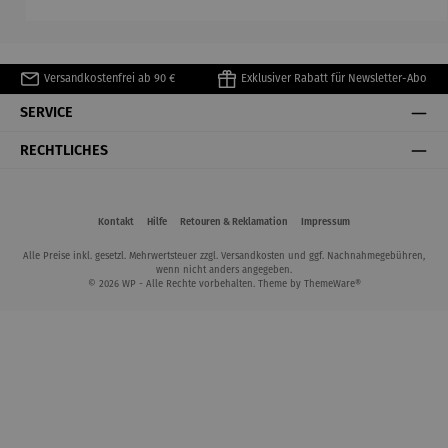
Matisse
Versandkostenfrei ab 90 €
Exklusiver Rabatt für Newsletter-Abo
SERVICE
RECHTLICHES
Kontakt
Hilfe
Retouren & Reklamation
Impressum
Alle Preise inkl. gesetzl. Mehrwertsteuer zzgl.
Versandkosten
und ggf. Nachnahmegebühren,
wenn nicht anders angegeben.
© 2026 WP - Alle Rechte vorbehalten. Theme by
ThemeWare®