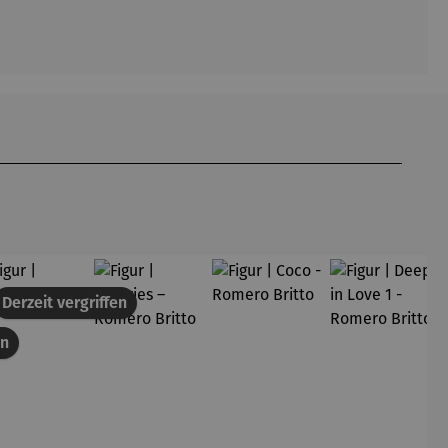
att
Derzeit vergriffen
en