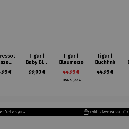
ressot
Figur |
Figur |
Figur |
asse
Baby Blue
Blaumeise
Buchfink
bstudi
- Romero
gulärer Preis:
Regulärer Preis:
Verkaufspreis:
Regulärer Prei
,95 €
99,00 €
44,95 €
44,95 €
e –
Britto
Regulärer Preis:
ssily
UVP
55,00 €
dinsky
enfrei ab 90 €
Exklusiver Rabatt fü