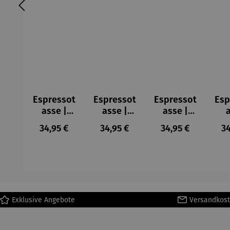
Espressot
Espressot
Espressot
Esp
asse |
asse |
asse |
Dame mit
Family of
Mandelba
Far
Regulärer Preis:
Regulärer Preis:
Regulärer Preis:
Re
34,95 €
34,95 €
34,95 €
34
Fächer -
Fish -
um rot -
Gustav
James
Vincent
Wa
Klimt
Rizzi
van Gogh
Kan
Exklusive Angebote
Versandkost