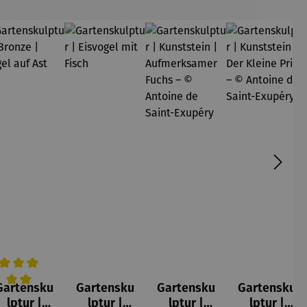
Gartensku
Gartensku
Gartensku
Gartensku
urchschnittliche Bewertung von 5 von 5 Sternen
lptur |
lptur |
lptur |
lptur |