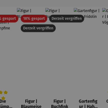
Rabatt
Rabatt
% gespart
18% gespart
Derzeit vergriffen
Derzeit vergriffen
Die
Figur |
Figur |
Gartenfig
on 5 Sternen
wertung von 5 von 5 Sternen
hschnittliche Bewertung von 5 von 5 Sternen
D
lümpfe
Blaumeise
Buchfink
ur | Hahn