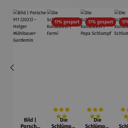
Rabatt
Rabatt
17% gespart
17% gespart
17
Bild |
Die
Die
Durchschnittliche Bewertung von 5 v
Durchschnittliche Be
Durc
Porsche
Schlümpfe
Schlümpfe
Sch