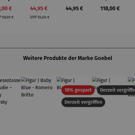
aus
Fridolin
rkaufspreis:
Verkaufspreis:
Regulärer Preis:
Regulärer Prei
,00 €
44,95 €
44,95 €
118,00 €
ststei
Regulärer Preis:
Regulärer Preis:
n |
P
59,00 €
UVP
55,00 €
lumpfi
ne
Weitere Produkte der Marke Goebel
Rabatt
18% gespart
Derzeit vergriff
Derzeit vergriffen