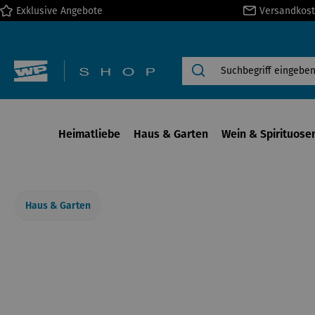
Exklusive Angebote
Versandkost
springen
Zur Hauptnavigation springen
Heimatliebe
Haus & Garten
Wein & Spirituose
Haus & Garten
Bildergalerie überspringen