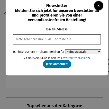
×
Newsletter
Melden Sie sich jetzt für unseren Newsletter an
und profitieren Sie von einer
versandkostenfreien Bestellung!
E-Mail-Adresse
Ich interessiere mich am meisten für
Mit einer Anmeldung stimme ich der
Werbevereinbarung
zu.
Bierzapfa
Champagn
Champagn
Champagn
Eis
nlage
erkühler
erkühler
erkühler
Co
Jetzt anmelden!
aus
MONACO
NIZZA
Regulärer Preis:
Regulärer Preis:
Regulärer Preis:
Regulärer Preis:
Re
199,00 €
59,95 €
249,00 €
199,00 €
24
Edelstahl
Produktgalerie überspringen
Topseller aus der Kategorie