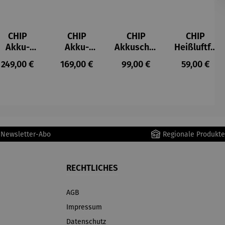
CHIP
CHIP
CHIP
CHIP
Akku-
Akku-
Akkuschra
Heißluftfri
Staubsau
Staubsau
uber
tteuse
s:
Regulärer Preis:
Regulärer Preis:
Regulärer Preis:
Regulärer P
249,00 €
169,00 €
99,00 €
59,00 €
ger
ger DS02
AutoClean
r Newsletter-Abo
Regionale Produkte
RECHTLICHES
AGB
Impressum
Datenschutz