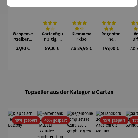
Wespenve
Gartenfigu
Klemmma
Regenton
A
Durchschnittliche Bewertung von 4 von 5 Sternen
Durchschnittliche Bewertung von 4.3 v
Durchschnittliche Be
Durc
rtreiber |
r 3-tlg. |
rkise
ne
Di
Maxi
Blaumeise
Kompletts
Regulärer Preis:
Regulärer Preis:
Regulärer Preis:
Regulärer Preis:
Regu
37,90 €
89,00 €
Ab
84,95 €
149,00 €
Ab
n
et | Azura
Lat
230 L
So
graphite
grey
Produktgalerie überspringen
Topseller aus der Kategorie Garten
Rabatt
Rabatt
Rabatt
19% gespart
40% gespart
15% gespart
13