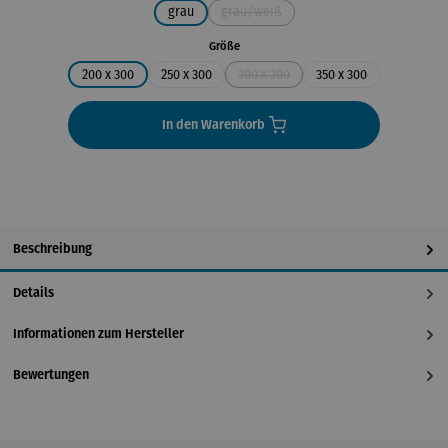
grau
grau/weiß
(Diese Option ist zurzeit nicht verfügbar
auswählen
Größe
200 x 300
250 x 300
300 x 300
350 x 300
(Diese Option ist zurzeit nicht verfüg
In den Warenkorb
Beschreibung
Details
Informationen zum Hersteller
Bewertungen