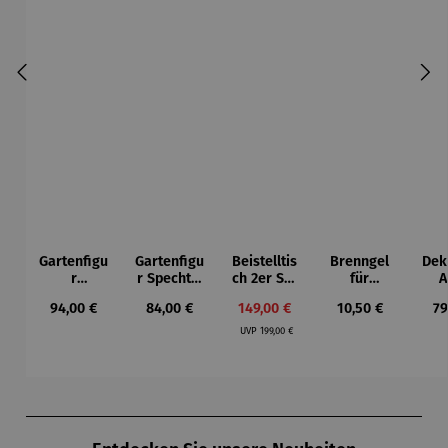
Gartenfigu
Gartenfigu
Beistelltis
Brenngel
Dek
r
r Specht -
ch 2er Set
für
A
Buntspech
Wilson
– Dalias
Gelfeuerst
Regulärer Preis:
Regulärer Preis:
Verkaufspreis:
Regulärer Preis:
Re
94,00 €
84,00 €
149,00 €
10,50 €
79
t Vogel -
Bhire
elle -
Regulärer Preis:
Wilson
FUOCO
UVP
199,00 €
Bhire
Produktgalerie überspringen