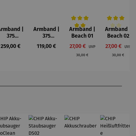
Armband |
Armband |
Armband |
Armband |
Durchschnittliche Bewertung v
Durchschnittl
375
375
Beach 01
Beach 02
Gelbgold
Gelbgold
:
Regulärer Preis:
Regulärer Preis:
Verkaufspreis:
Verkaufsprei
259,00 €
119,00 €
27,00 €
27,00 €
UVP
UVP
– Fantasie
&
Regulärer Preis:
Regulärer Prei
Süßwasse
30,00 €
30,00 €
rperlen