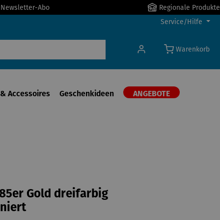
r Newsletter-Abo
Regionale Produkte
Service/Hilfe
Warenkorb
& Accessoires
Geschenkideen
ANGEBOTE
585er Gold dreifarbig
niert