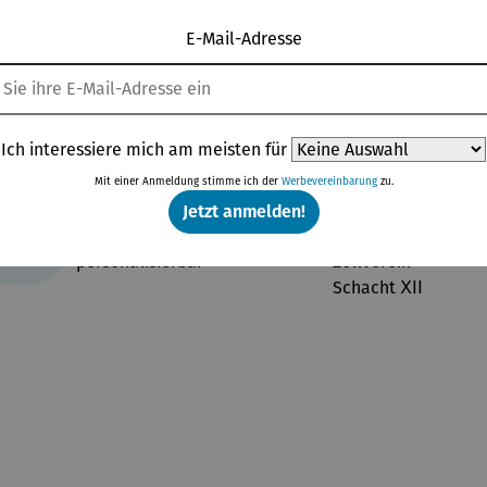
E-Mail-Adresse
Topseller aus der Kategorie Schmuck
Ich interessiere mich am meisten für
Mit einer Anmeldung stimme ich der
Werbevereinbarung
zu.
140,00 €
Jetzt anmelden!
Rab
11% gespart
o-
teilsprei