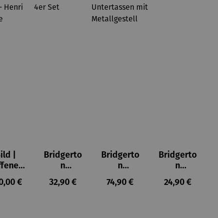
ild |
Bridgerto
Bridgerto
Bridgerto
ffenes
n
n
n
ster in
Espresso
Espressot
Zuckerdo
ulärer Preis:
Regulärer Preis:
Regulärer Preis:
Regulärer Prei
0,00 €
32,90 €
74,90 €
24,90 €
lioure"
becher
assen Set
se aus
905) -
aus
| 4 Tassen
Porzellan
enri
Porzellan
&