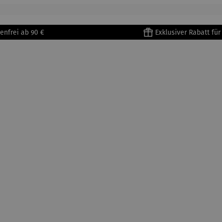
tisse
| 4er Set
Untertass
en mit
Metallges
enfrei ab 90 €
Exklusiver Rabatt fü
tell