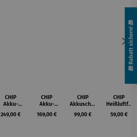
🎁 Rabatt sichern! 🎁
CHIP
CHIP
CHIP
CHIP
Akku-
Akku-
Akkuschra
Heißluftfri
Staubsau
Staubsau
uber
tteuse
s:
Regulärer Preis:
Regulärer Preis:
Regulärer Preis:
Regulärer P
249,00 €
169,00 €
99,00 €
59,00 €
ger
ger DS02
AutoClean