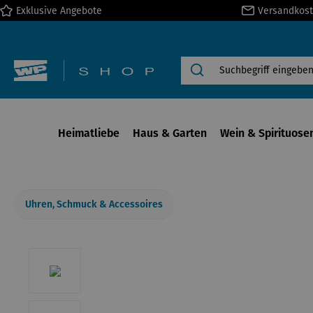
Exklusive Angebote
Versandkost
springen
Zur Hauptnavigation springen
Heimatliebe
Haus & Garten
Wein & Spirituose
Uhren, Schmuck & Accessoires
Bildergalerie überspringen