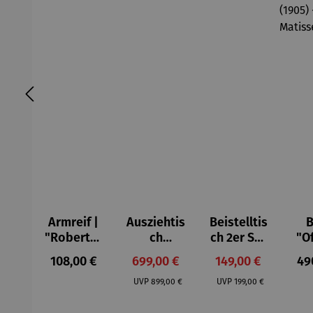
Armreif |
Ausziehtis
Beistelltis
B
"Roberta"
ch
ch 2er Set
"O
– Anna
Aluminium
– Dalias
Fen
Regulärer Preis:
Verkaufspreis:
Verkaufspreis:
Reg
108,00 €
699,00 €
149,00 €
49
Mütz
– Valor
Col
Regulärer Preis:
Regulärer Preis:
(1
UVP
899,00 €
UVP
199,00 €
H