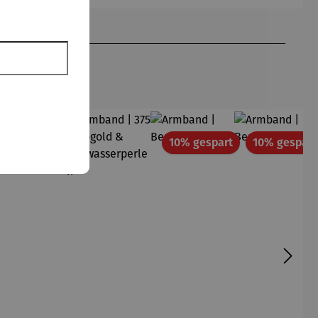
lila
att
Rabatt
10% gespart
10% gespart