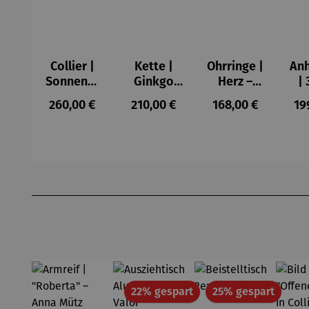
Collier |
Kette |
Ohrringe |
An
Sonnensc
Ginkgo
Herz –
| 
heibe mit
mit Achat
Juliet
Regulärer Preis:
Regulärer Preis:
Regulärer Preis:
Re
260,00 €
210,00 €
168,00 €
19
Malachitp
– Petra
zwe
erlen –
Waszak
– Z
Petra
Waszak
Produktgalerie überspringen
Rabatt
Rabatt
22% gespart
25% gespart