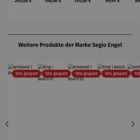
Regulärer Preis:
Regulärer Preis:
Regulärer Preis:
Regulärer Preis:
Re
245,00 €
108,00 €
155,00 €
99,95 €
89
– Anna
Mütz
Mütz
Mütz
Produktgalerie überspringen
Weitere Produkte der Marke Segio Engel
Rabatt
Rabatt
Rabatt
Rabatt
10% gespart
10% gespart
10% gespart
10% gespart
10