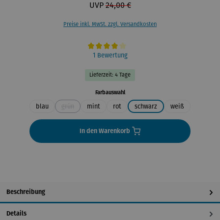
UVP
24,00 €
Preise inkl. MwSt. zzgl. Versandkosten
Durchschnittliche Bewertung von 4 von 5 Sternen
1 Bewertung
Lieferzeit: 4 Tage
auswählen
Farbauswahl
blau
grün
mint
rot
schwarz
weiß
(Diese Option ist zurzeit nicht verfügbar.)
In den Warenkorb
Beschreibung
Details