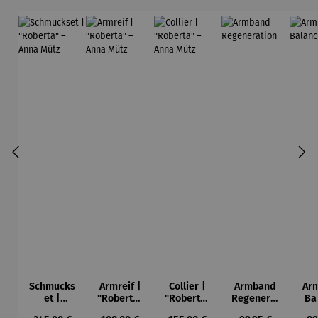
Schmucks
Armreif |
Collier |
Armband
Ar
et |
"Roberta"
"Roberta"
Regenerat
Ba
"Roberta"
– Anna
– Anna
ion